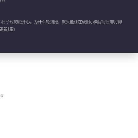
一点也冷静不下来 瑾
妹妹下战帖
小日子过的贼开心。为什么轮到她，就只能住在破旧小柴房每日非打即
更新1集)
01:28
热血目标是想加入名人
堂
00:50
瑾儿的魔法物让众人大
开眼界
议
01:41
萧逸可是见过大场面的
人
01:34