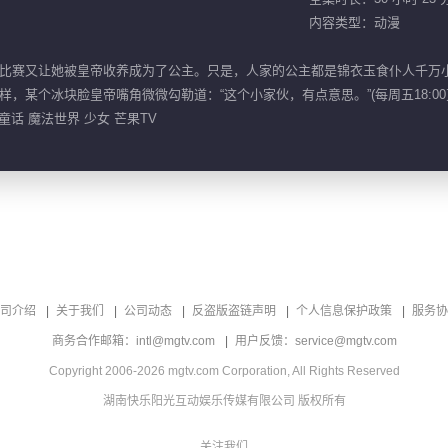
内容类型：动漫
比赛又让她被皇帝收养成为了公主。只是，人家的公主都是锦衣玉食仆人千万
某个冰块脸皇帝嘴角微微勾勒道：“这个小家伙，有点意思。”(每周五18:00
童话 魔法世界 少女 芒果TV
司介绍
关于我们
公司动态
反盗版盗链声明
个人信息保护政策
服务协
商务合作邮箱：intl@mgtv.com
用户反馈：service@mgtv.com
Copyright 2006-2026 mgtv.com Corporation, All Rights Reserved
湖南快乐阳光互动娱乐传媒有限公司 版权所有
关注我们