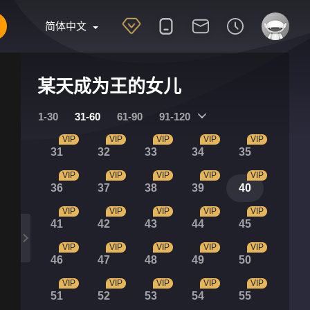
简体中文
某天成为王的女儿
1-30
31-60
61-90
91-120
VIP
VIP
VIP
VIP
VIP
31
32
33
34
35
VIP
VIP
VIP
VIP
VIP
36
37
38
39
40
VIP
VIP
VIP
VIP
VIP
41
42
43
44
45
VIP
VIP
VIP
VIP
VIP
46
47
48
49
50
VIP
VIP
VIP
VIP
VIP
51
52
53
54
55