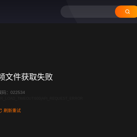
频文件获取失败
码：022534
R_LOAD_TIMEOUT:600|API_REQUEST_ERROR
刷新重试