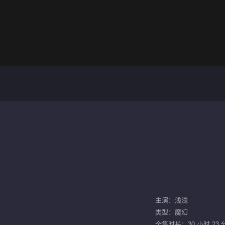
主演：浅浅
类型：魔幻
全集时长：30 小时 23 