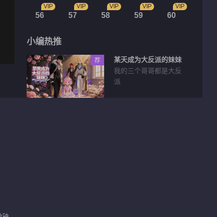
VIP
VIP
VIP
VIP
VIP
56
57
58
59
60
小编热推
某天成为大反派的妹妹
荐
我的三个哥哥都是大反
派
花絮片段
骨气能当饭吃吗？！十
八王子真实身份被识别
01:26
就让他们感受一下阿媚
的小蝴蝶
01:15
分钟