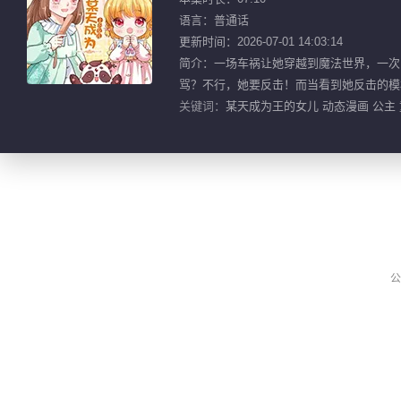
语言：普通话
更新时间：2026-07-01 14:03:14
简介：一场车祸让她穿越到魔法世界，一次
骂？不行，她要反击！而当看到她反击的模样，
关键词：
某天成为王的女儿 动态漫画 公主 
公