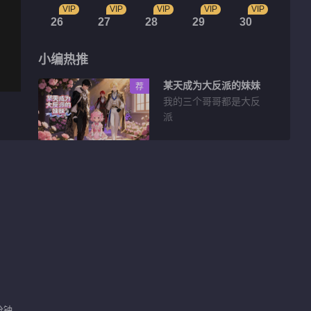
VIP
VIP
VIP
VIP
VIP
26
27
28
29
30
小编热推
某天成为大反派的妹妹
荐
我的三个哥哥都是大反
派
花絮片段
骨气能当饭吃吗？！十
八王子真实身份被识别
01:26
就让他们感受一下阿媚
的小蝴蝶
01:15
分钟