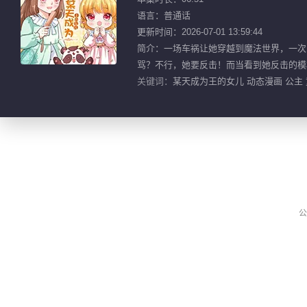
语言：普通话
更新时间：2026-07-01 13:59:44
简介：一场车祸让她穿越到魔法世界，一次
骂？不行，她要反击！而当看到她反击的模样，
关键词：
某天成为王的女儿 动态漫画 公主 
公