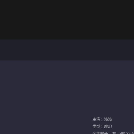
主演：浅浅
类型：魔幻
全集时长：30 小时 23 