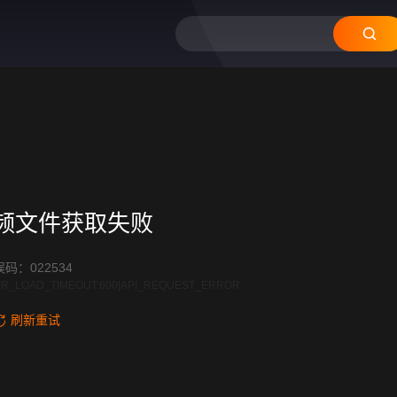
频文件获取失败
码：022534
R_LOAD_TIMEOUT:600|API_REQUEST_ERROR
刷新重试