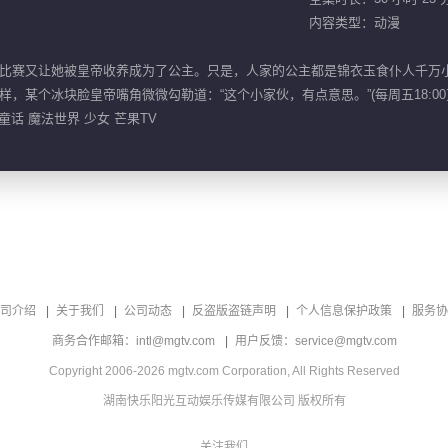
内容类型：动漫
比赛又让她被皇帝收养成为了公主。只是，人家的公主都是锦衣玉食仆人千万
某个冰块脸皇帝嘴角微微勾勒道：“这个小家伙，有点意思。”(每周五18:00
童话 魔法世界 少女 芒果TV
司介绍
关于我们
公司动态
反盗版盗链声明
个人信息保护政策
服务协
商务合作邮箱：intl@mgtv.com
用户反馈：service@mgtv.com
Copyright 2006-2026 mgtv.com Corporation, All Rights Reserved
湖南快乐阳光互动娱乐传媒有限公司 版权所有
关注我们