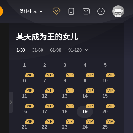
简体中文
某天成为王的女儿
1-30
31-60
61-90
91-120
1
2
3
4
5
VIP
VIP
VIP
VIP
VIP
6
7
8
9
10
VIP
VIP
VIP
VIP
VIP
11
12
13
14
15
VIP
VIP
VIP
VIP
VIP
16
17
18
19
20
VIP
VIP
VIP
VIP
VIP
21
22
23
24
25