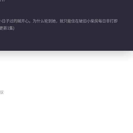
一点也冷静不下来 瑾
妹妹下战帖
小日子过的贼开心。为什么轮到她，就只能住在破旧小柴房每日非打即
更新1集)
01:28
热血目标是想加入名人
堂
00:50
瑾儿的魔法物让众人大
开眼界
议
01:41
萧逸可是见过大场面的
人
01:34