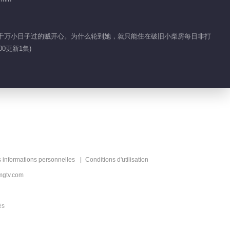
一点也冷静不下来 瑾
妹妹下战帖
仆人千万小日子过的贼开心。为什么轮到她，就只能住在破旧小柴房每日非打
0更新1集)
01:28
热血目标是想加入名人
堂
00:50
瑾儿的魔法物让众人大
开眼界
s informations personnelles
Conditions d'utilisation
01:41
mgtv.com
萧逸可是见过大场面的
人
és
01:34