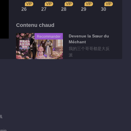
VIP
VIP
VIP
VIP
VIP
26
27
28
29
30
Contenu chaud
Devenue la Sœur du
Recommander
Méchant
我的三个哥哥都是大反
派
Clips
骨气能当饭吃吗？！十
八王子真实身份被识别
01:26
就让他们感受一下阿媚
浅浅
的小蝴蝶
01:15
 min