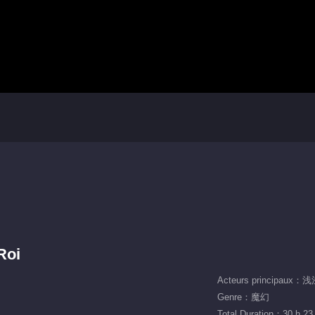
Roi
Acteurs principaux：
Genre：魔幻
Total Duration：30 h 23