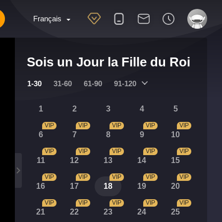
Français
Sois un Jour la Fille du Roi
1-30
31-60
61-90
91-120
1
2
3
4
5
VIP
VIP
VIP
VIP
VIP
6
7
8
9
10
VIP
VIP
VIP
VIP
VIP
11
12
13
14
15
VIP
VIP
VIP
VIP
VIP
16
17
18
19
20
VIP
VIP
VIP
VIP
VIP
21
22
23
24
25