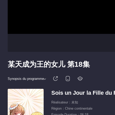
某天成为王的女儿 第18集
Synopsis du programme
Sois un Jour la Fille du 
Réalisateur：未知
Région：Chine continentale
Episode Duration：06:18