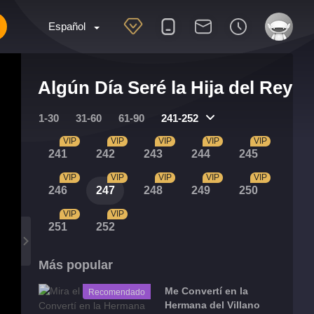
Español
Algún Día Seré la Hija del Rey
1-30
31-60
61-90
241-252
VIP
VIP
VIP
VIP
VIP
241
242
243
244
245
VIP
VIP
VIP
VIP
VIP
246
247
248
249
250
VIP
VIP
251
252
Más popular
Me Convertí en la
Recomendado
Hermana del Villano