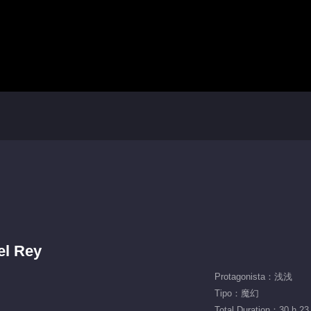
el Rey
Protagonista：浅浅
Tipo：魔幻
Total Duration：30 h 23