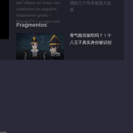
我的三个哥哥都是大反
派
Fragmentos
骨气能当饭吃吗？！十
八王子真实身份被识别
01:26
就让他们感受一下阿媚
的小蝴蝶
01:15
一点也冷静不下来 瑾
妹妹下战帖
01:28
热血目标是想加入名人
 min