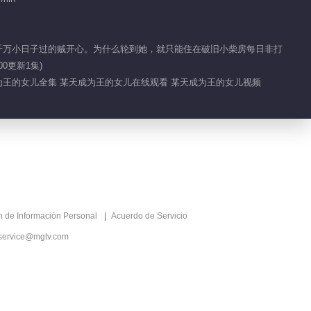
堂
00:50
人千万小日子过的贼开心。为什么轮到她，就只能住在破旧小柴房每日非打
瑾儿的魔法物让众人大
0更新1集)
开眼界
成为王的女儿全集 某天成为王的女儿在线观看 某天成为王的女儿视频
01:41
萧逸可是见过大场面的
人
01:34
比试就此结束 意犹未
ón de Información Personal
Acuerdo de Servicio
尽
service@mgtv.com
01:32
萧逸的计划 全部告诉
瑾公主啦