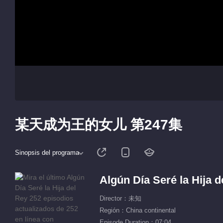
某天成为王的女儿 第247集
Sinopsis del programa
Algún Día Seré la Hija d
Director：未知
Región：China continental
Episode Duration：07:04