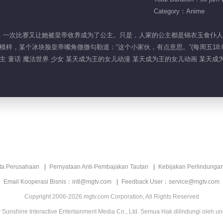
Category：Anime
法世界，一次比赛又让她被皇帝收养成为了公主。只是，人家的公主都是锦衣玉食
样，某个冰块脸皇帝嘴角微微勾勒道：“这个小家伙，有点意思。”(每周五18:0
主 童话 魔法世界 少女 某天成为王的女儿动漫 某天成为王的女儿动画 某天
ita Perusahaan
Pernyataan Anti-Pembajakan Tautan
Kebijakan Perlindunga
Email Kooperasi Bisnis：intl@mgtv.com
Feedback User：service@mgtv.com
Copyright 2006-2026 mgtv.com Corporation, All Rights Reserved
Sunshine Interactive Entertainment Media Co., Ltd. Semua Hak dilindungi oleh u