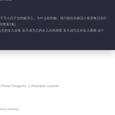
01:15
仆人千万小日子过的贼开心。为什么轮到她，就只能住在破旧小柴房每日非打
一点也冷静不下来 瑾
0更新1集)
妹妹下战帖
成为王的女儿全集 某天成为王的女儿在线观看 某天成为王的女儿视频 这个
01:28
热血目标是想加入名人
堂
00:50
瑾儿的魔法物让众人大
开眼界
n Privasi Pengguna
Perjanjian Layanan
01:41
萧逸可是见过大场面的
人
ndang-undang.