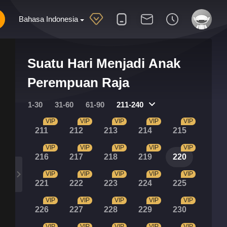
Bahasa Indonesia
Suatu Hari Menjadi Anak
Perempuan Raja
1-30
31-60
61-90
211-240
VIP
VIP
VIP
VIP
VIP
211
212
213
214
215
VIP
VIP
VIP
VIP
VIP
216
217
218
219
220
VIP
VIP
VIP
VIP
VIP
221
222
223
224
225
VIP
VIP
VIP
VIP
VIP
226
227
228
229
230
VIP
VIP
VIP
VIP
VIP