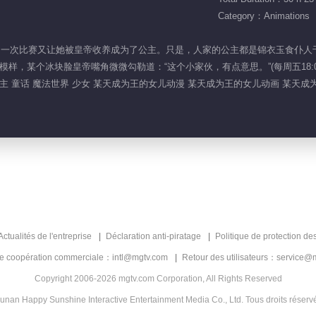
Category：Animations
法世界，一次比赛又让她被皇帝收养成为了公主。只是，人家的公主都是锦衣玉食
样，某个冰块脸皇帝嘴角微微勾勒道：“这个小家伙，有点意思。”(每周五18:0
主 童话 魔法世界 少女 某天成为王的女儿动漫 某天成为王的女儿动画 某天
Actualités de l'entreprise
Déclaration anti-piratage
Politique de protection de
de coopération commerciale：intl@mgtv.com
Retour des utilisateurs：service@
Copyright 2006-2026 mgtv.com Corporation, All Rights Reserved
unan Happy Sunshine Interactive Entertainment Media Co., Ltd. Tous droits réserv