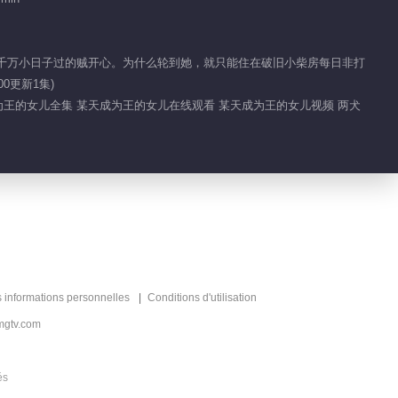
一点也冷静不下来 瑾
妹妹下战帖
仆人千万小日子过的贼开心。为什么轮到她，就只能住在破旧小柴房每日非打
0更新1集)
01:28
成为王的女儿全集 某天成为王的女儿在线观看 某天成为王的女儿视频 两犬
热血目标是想加入名人
堂
00:50
瑾儿的魔法物让众人大
开眼界
01:41
s informations personnelles
Conditions d'utilisation
萧逸可是见过大场面的
mgtv.com
人
01:34
és