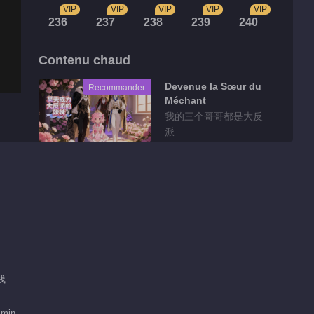
VIP
VIP
VIP
VIP
VIP
236
237
238
239
240
Contenu chaud
Devenue la Sœur du
Recommander
Méchant
我的三个哥哥都是大反
派
Clips
骨气能当饭吃吗？！十
八王子真实身份被识别
01:26
就让他们感受一下阿媚
浅浅
的小蝴蝶
01:15
 min