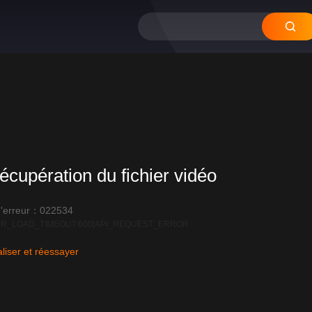
écupération du fichier vidéo
'erreur：022534
R_LOAD_TIMEOUT:600|API_REQUEST_ERROR
liser et réessayer