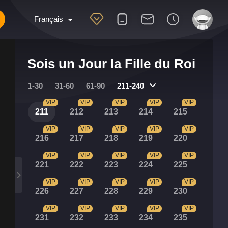
Français
Sois un Jour la Fille du Roi
1-30
31-60
61-90
211-240
VIP
VIP
VIP
VIP
VIP
211
212
213
214
215
VIP
VIP
VIP
VIP
VIP
216
217
218
219
220
VIP
VIP
VIP
VIP
VIP
221
222
223
224
225
VIP
VIP
VIP
VIP
VIP
226
227
228
229
230
VIP
VIP
VIP
VIP
VIP
231
232
233
234
235