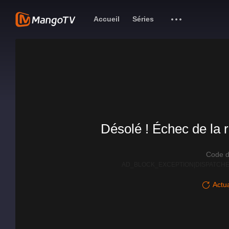
Accueil
Séries
Désolé ! Échec de la r
Code d
AD_BLOCK_EXCEPTION|DISPATCHE
Actua