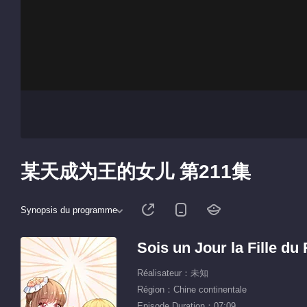
某天成为王的女儿 第211集
Synopsis du programme
Sois un Jour la Fille du 
Réalisateur：未知
Région：Chine continentale
Episode Duration：07:09