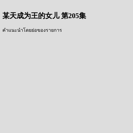
某天成为王的女儿 第205集
คำแนะนำโดยย่อของรายการ