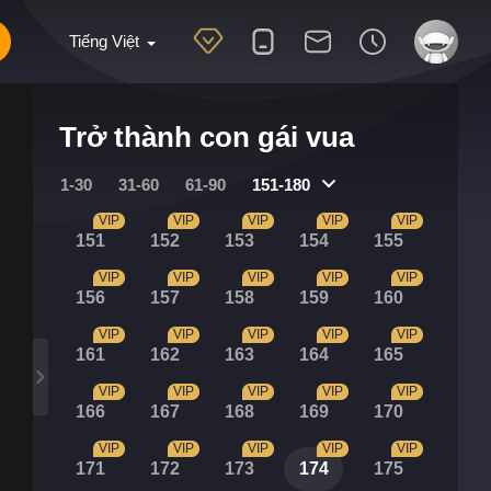
Tiếng Việt
Trở thành con gái vua
1-30
31-60
61-90
151-180
VIP
VIP
VIP
VIP
VIP
151
152
153
154
155
VIP
VIP
VIP
VIP
VIP
156
157
158
159
160
VIP
VIP
VIP
VIP
VIP
161
162
163
164
165
VIP
VIP
VIP
VIP
VIP
166
167
168
169
170
VIP
VIP
VIP
VIP
VIP
171
172
173
174
175