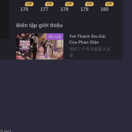
VIP
VIP
VIP
VIP
VIP
176
177
178
179
180
Biên tập giới thiệu
Trở Thành Em Gái
Đề xuất
Của Phản Diện
我的三个哥哥都是大反
派
Highlights
骨气能当饭吃吗？！十
八王子真实身份被识别
01:26
就让他们感受一下阿媚
的小蝴蝶
01:15
23 phút