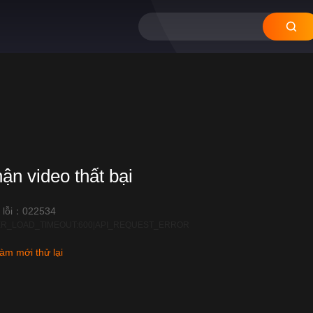
hận video thất bại
 lỗi：022534
R_LOAD_TIMEOUT:600|API_REQUEST_ERROR
àm mới thử lại