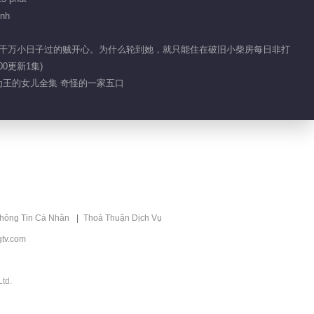
ình
一点也冷静不下来 瑾
妹妹下战帖
仆人千万小日子过的贼开心。为什么轮到她，就只能住在破旧小柴房每日非打
0更新1集)
01:28
为王的女儿全集 奇怪的一家五口
热血目标是想加入名人
堂
00:50
瑾儿的魔法物让众人大
开眼界
thông Tin Cá Nhân
Thoả Thuận Dịch Vụ
01:41
tv.com
萧逸可是见过大场面的
人
td.
01:34