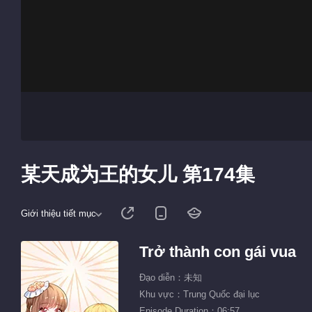
某天成为王的女儿 第174集
Giới thiệu tiết mục
Trở thành con gái vua
Đạo diễn：未知
Khu vực：Trung Quốc đại lục
Episode Duration：06:57