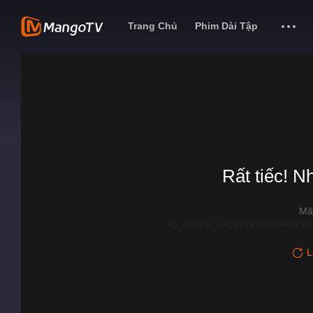
Trang Chủ
Phim Dài Tập
Rất tiếc! N
Mã
AD_BLOCK_EXCEPTION|DISPATCHE
L