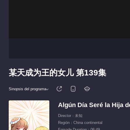
某天成为王的女儿 第139集
Sinopsis del programa
Algún Día Seré la Hija d
Director：未知
Región：China continental
Episode Duration：06:49