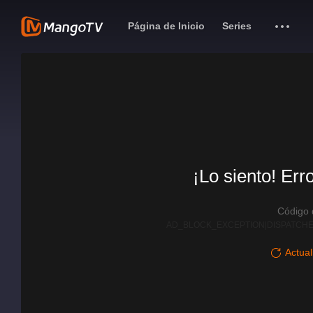
Página de Inicio
Series
¡Lo siento! Err
Código
AD_BLOCK_EXCEPTION|DISPATCHE
Actual