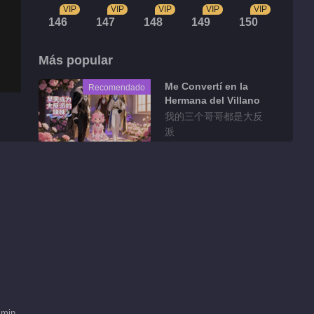
VIP
VIP
VIP
VIP
VIP
146
147
148
149
150
Más popular
Me Convertí en la
Recomendado
Hermana del Villano
我的三个哥哥都是大反
派
Fragmentos
骨气能当饭吃吗？！十
八王子真实身份被识别
01:26
就让他们感受一下阿媚
的小蝴蝶
01:15
 min