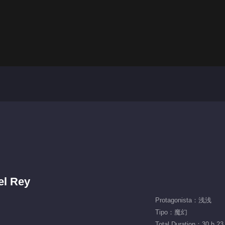
el Rey
Protagonista：浅浅
Tipo：魔幻
Total Duration：30 h 23