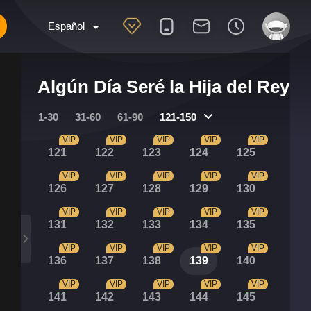
Español
Algún Día Seré la Hija del Rey
1-30
31-60
61-90
121-150
VIP
VIP
VIP
VIP
VIP
121
122
123
124
125
VIP
VIP
VIP
VIP
VIP
126
127
128
129
130
VIP
VIP
VIP
VIP
VIP
131
132
133
134
135
VIP
VIP
VIP
VIP
VIP
136
137
138
139
140
VIP
VIP
VIP
VIP
VIP
141
142
143
144
145