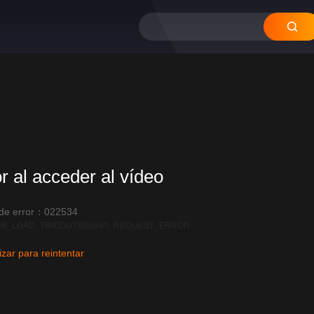
or al acceder al vídeo
 de error：022534
R_LOAD_TIMEOUT:600|API_REQUEST_ERROR
izar para reintentar