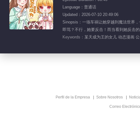
Language：普通话
Updated：2026-07-10 20:49:06
Sinopsis：一场车祸让她穿越到魔法
即骂？不行，她要反击！而当看到她反击的模
Keywords：
某天成为王的女儿 动态漫画 公
Perfil de la Empresa
Sobre Nosotros
Notici
Correo Electróni