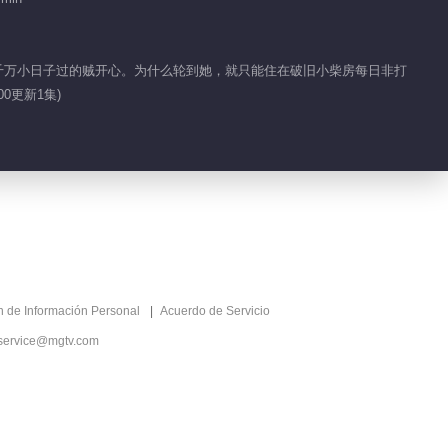
一点也冷静不下来 瑾
妹妹下战帖
人千万小日子过的贼开心。为什么轮到她，就只能住在破旧小柴房每日非打
0更新1集)
01:28
热血目标是想加入名人
堂
00:50
瑾儿的魔法物让众人大
开眼界
ón de Información Personal
Acuerdo de Servicio
01:41
service@mgtv.com
萧逸可是见过大场面的
人
01:34