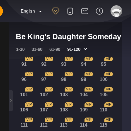
English
Be King's Daughter Someday
1-30
31-60
61-90
91-120
VIP
VIP
VIP
VIP
VIP
91
92
93
94
95
VIP
VIP
VIP
VIP
VIP
96
97
98
99
100
VIP
VIP
VIP
VIP
VIP
101
102
103
104
105
VIP
VIP
VIP
VIP
VIP
106
107
108
109
110
VIP
VIP
VIP
VIP
VIP
111
112
113
114
115