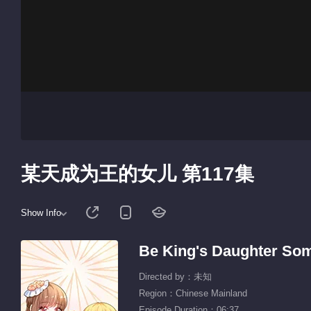
某天成为王的女儿 第117集
Show Info
Be King's Daughter So
Directed by：未知
Region：Chinese Mainland
Episode Duration：06:37