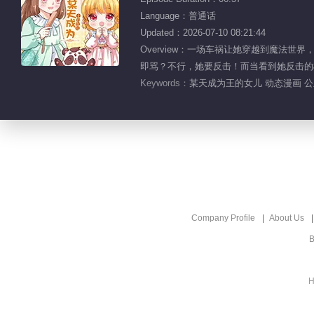
Language：普通话
Updated：2026-07-10 08:21:44
Overview：一场车祸让她穿越到魔
即骂？不行，她要反击！而当看到她反击的模
Keywords：
某天成为王的女儿 动态漫画 公
Company Profile
About Us
B
H