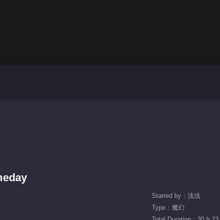
meday
Starred by：浅浅
Type：魔幻
Total Duration：30 h 23