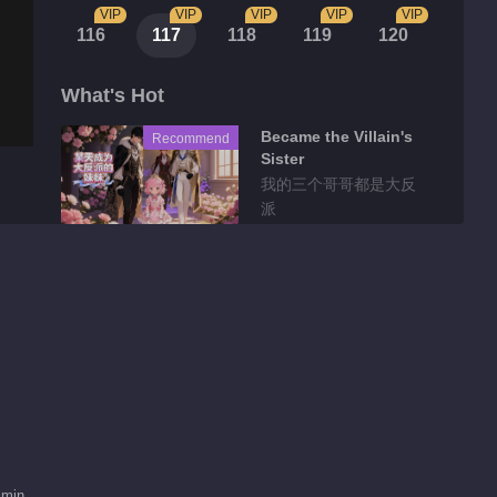
VIP
VIP
VIP
VIP
VIP
116
117
118
119
120
What's Hot
Became the Villain's
Recommend
Sister
我的三个哥哥都是大反
派
Tidbits
骨气能当饭吃吗？！十
八王子真实身份被识别
01:26
就让他们感受一下阿媚
的小蝴蝶
01:15
 min