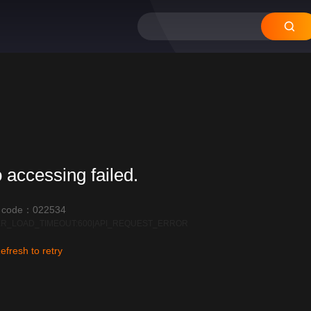
 accessing failed.
r code：022534
R_LOAD_TIMEOUT:600|API_REQUEST_ERROR
efresh to retry