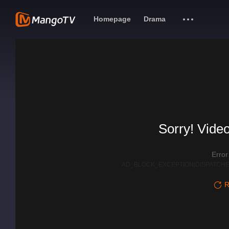
Homepage
Drama
Sorry! Video
Erro
AD_BLOCK_EXCEPTION|DISPATCHE
R