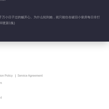
一点也冷静不下来 瑾
妹妹下战帖
仆人千万小日子过的贼开心。为什么轮到她，就只能住在破旧小柴房每日非打
0更新1集)
01:28
热血目标是想加入名人
堂
00:50
瑾儿的魔法物让众人大
开眼界
ion Policy
Service Agreement
01:41
om
萧逸可是见过大场面的
人
ed
01:34