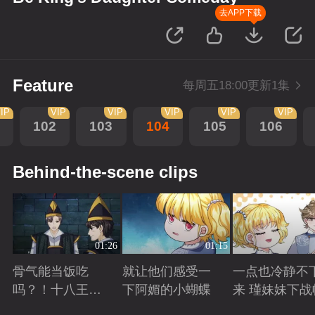
去APP下载
Feature
每周五18:00更新1集
IP
VIP
VIP
VIP
VIP
VIP
102
103
104
105
106
Behind-the-scene clips
01:26
01:15
骨气能当饭吃
就让他们感受一
一点也冷静不
吗？！十八王子
下阿媚的小蝴蝶
来 瑾妹妹下战
真实身份被识别
Playing
Playing
Playing