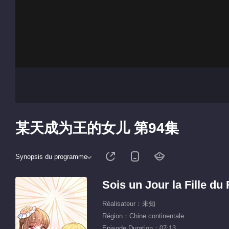
某天成为王的女儿 第94集
Synopsis du programme
Sois un Jour la Fille du 
Réalisateur：未知
Région：Chine continentale
Episode Duration：07:13