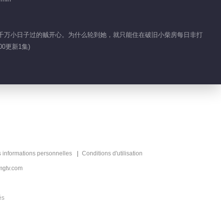
一点也冷静不下来 瑾
妹妹下战帖
仆人千万小日子过的贼开心。为什么轮到她，就只能住在破旧小柴房每日非打
0更新1集)
01:28
热血目标是想加入名人
堂
00:50
瑾儿的魔法物让众人大
开眼界
s informations personnelles
Conditions d'utilisation
01:41
mgtv.com
萧逸可是见过大场面的
人
és
01:34