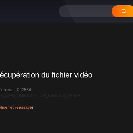
écupération du fichier vidéo
'erreur：022534
R_LOAD_TIMEOUT:600|API_REQUEST_ERROR
liser et réessayer