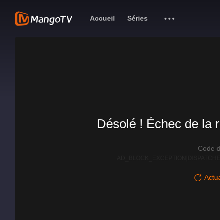
Accueil
Séries
Désolé ! Échec de la r
Code d
AD_BLOCK_EXCEPTION|DISPATCHE
Actua