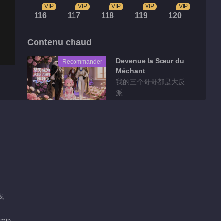
VIP
VIP
VIP
VIP
VIP
116
117
118
119
120
Contenu chaud
Devenue la Sœur du
Recommander
Méchant
我的三个哥哥都是大反
派
Clips
骨气能当饭吃吗？！十
八王子真实身份被识别
01:26
就让他们感受一下阿媚
浅浅
的小蝴蝶
01:15
 min