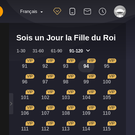
Français
Sois un Jour la Fille du Roi
1-30
31-60
61-90
91-120
VIP
VIP
VIP
VIP
VIP
91
92
93
94
95
VIP
VIP
VIP
VIP
VIP
96
97
98
99
100
VIP
VIP
VIP
VIP
VIP
101
102
103
104
105
VIP
VIP
VIP
VIP
VIP
106
107
108
109
110
VIP
VIP
VIP
VIP
VIP
111
112
113
114
115