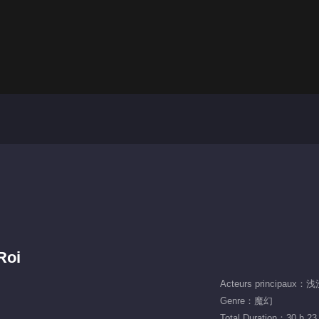
Roi
Acteurs principaux：
Genre：魔幻
Total Duration：30 h 23