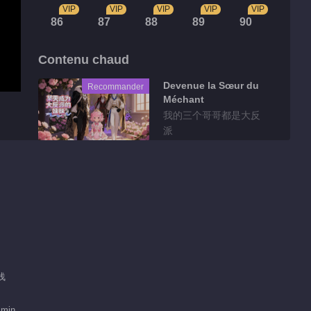
VIP
VIP
VIP
VIP
VIP
86
87
88
89
90
Contenu chaud
Devenue la Sœur du
Recommander
Méchant
我的三个哥哥都是大反
派
Clips
骨气能当饭吃吗？！十
八王子真实身份被识别
01:26
就让他们感受一下阿媚
浅浅
的小蝴蝶
01:15
 min