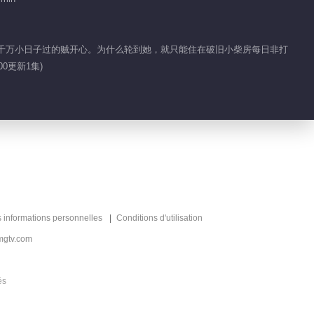
一点也冷静不下来 瑾
妹妹下战帖
仆人千万小日子过的贼开心。为什么轮到她，就只能住在破旧小柴房每日非打
0更新1集)
01:28
热血目标是想加入名人
堂
00:50
瑾儿的魔法物让众人大
开眼界
s informations personnelles
Conditions d'utilisation
01:41
mgtv.com
萧逸可是见过大场面的
人
és
01:34