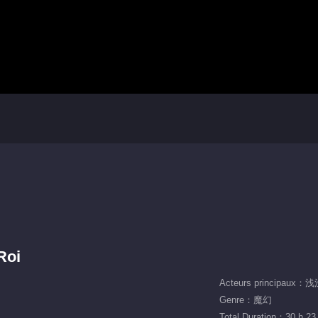
Roi
Acteurs principaux：
Genre：魔幻
Total Duration：30 h 23