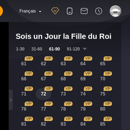
Français
Sois un Jour la Fille du Roi
1-30
31-60
61-90
91-120
VIP
VIP
VIP
VIP
VIP
61
62
63
64
65
VIP
VIP
VIP
VIP
VIP
66
67
68
69
70
VIP
VIP
VIP
VIP
VIP
71
72
73
74
75
VIP
VIP
VIP
VIP
VIP
76
77
78
79
80
VIP
VIP
VIP
VIP
VIP
81
82
83
84
85