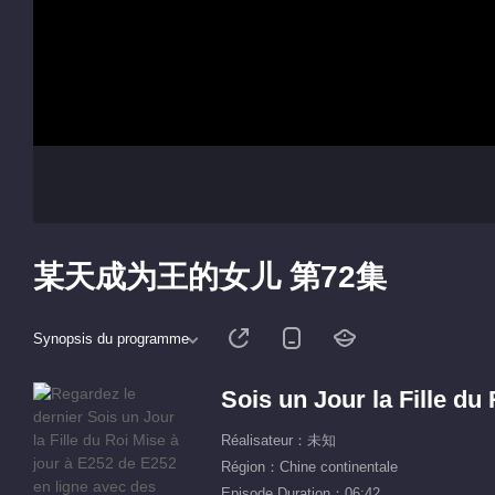
某天成为王的女儿 第72集
Synopsis du programme
Sois un Jour la Fille du 
Réalisateur：未知
Région：Chine continentale
Episode Duration：06:42