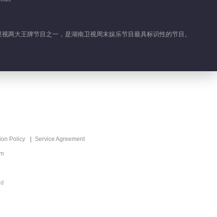
02:24
王一博变魔术是钱枫最大的爱
湖南卫视两大王牌节目之一，是湖南卫视周末娱乐节目最具标识性的节目。
好
01:13
涵哥乔装司机给王一博送惊喜
03:05
ion Policy
Service Agreement
om
ed