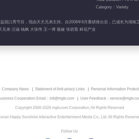
Category：Variety
文化公益脱口秀节目，现由天天兄弟主持。自2008年8月重磅推出后，已成长为
天兄弟 汪涵 钱枫 大张伟 王一博 薇娅 张碧晨 鲜花产业
Company News
Statement of Anti-piracy Links
Personal Information Protect
usiness Cooperation Email：intl@mgtv.com
User Feedback：service@mgtv.c
Copyright 2006-2026 mgtv.com Corporation, All Rights Reserved
unan Happy Sunshine Interactive Entertainment Media Co., Ltd. All Rights Reserv
Follow Us