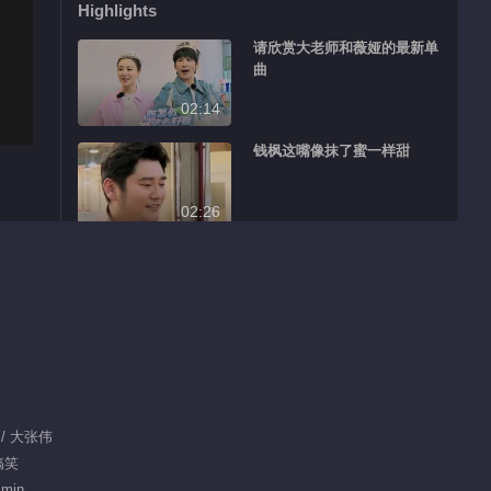
Highlights
请欣赏大老师和薇娅的最新单
曲
02:14
钱枫这嘴像抹了蜜一样甜
02:26
大张伟薇娅成景点
02:15
贵妇“钱太太”无处安放的魅力
02:00
 / 大张伟
思路清晰大老师现场get小助
搞笑
理
 min