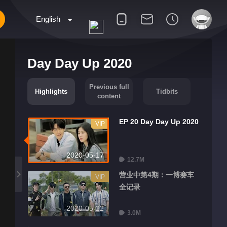
English
Day Day Up 2020
Previous full
Highlights
Tidbits
content
EP 20 Day Day Up 2020
VIP
2020-05-17
12.7M
营业中第4期：一博赛车
VIP
全记录
2020-05-22
3.0M