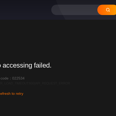
 accessing failed.
r code：022534
R_LOAD_TIMEOUT:600|API_REQUEST_ERROR
efresh to retry