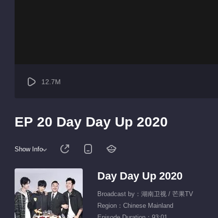
12.7M
EP 20 Day Day Up 2020
Show Info
Day Day Up 2020
Broadcast by：湖南卫视 / 芒果TV
Region：Chinese Mainland
Episode Duration：93:01