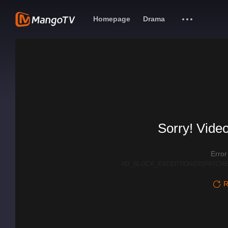
Homepage
Drama
Sorry! Video
Erro
AD_BLOCK_EXCEPTION|DISPATCHE
R