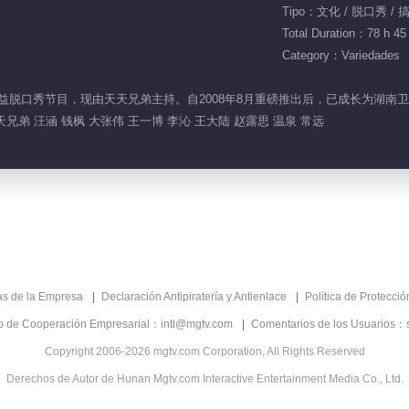
Tipo：文化 / 脱口秀 / 
Total Duration：78 h 45
Category：Variedades
文化公益脱口秀节目，现由天天兄弟主持。自2008年8月重磅推出后，已成长为
天兄弟 汪涵 钱枫 大张伟 王一博 李沁 王大陆 赵露思 温泉 常远
as de la Empresa
Declaración Antipiratería y Antienlace
Política de Protecci
co de Cooperación Empresarial：intl@mgtv.com
Comentarios de los Usuarios：
Copyright 2006-2026 mgtv.com Corporation, All Rights Reserved
Derechos de Autor de Hunan Mgtv.com Interactive Entertainment Media Co., Ltd.