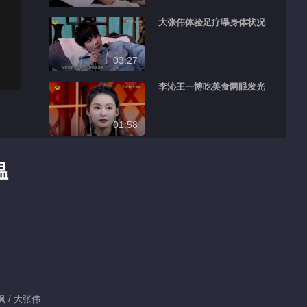
大张伟体验足疗曝身体状况
03:27
李沁王一博吃美食两眼发光
01:58
王大陆竟然怕痒？
温
03:53
李沁现场秀美背
02:00
王一博再次喜提钱枫牌笑点
钱枫 / 大张伟