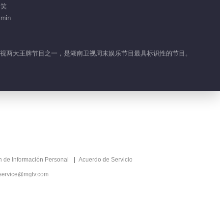
搞笑
01:53
 min
赵露思王大陆获涵哥暖心应援
湖南卫视两大王牌节目之一，是湖南卫视周末娱乐节目最具标识性的节目。
03:02
ón de Información Personal
Acuerdo de Servicio
service@mgtv.com