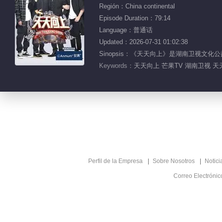
Región：China continental
Episode Duration：79:14
Language：普通话
Updated：2026-07-31 01:02:38
Sinopsis：《天天向上》是湖南卫视
Keywords：
天天向上 芒果TV 湖南卫视 天
Perfil de la Empresa
Sobre Nosotros
Notici
Correo Electróni