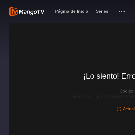
Página de Inicio
Series
¡Lo siento! Err
Código
AD_BLOCK_EXCEPTION|DISPATCHE
Actual