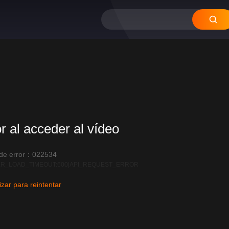
or al acceder al vídeo
 de error：022534
R_LOAD_TIMEOUT:600|API_REQUEST_ERROR
izar para reintentar