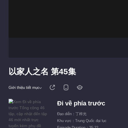
以家人之名 第45集
Giới thiệu tiết mục
Đi về phía trước
Đạo diễn：丁梓光
Khu vực：Trung Quốc đại lục
Episode Duration：35:22