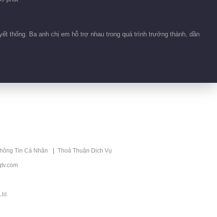
Tin bên lề EP 1 No.8
Đi về phía trước
ết thống. Ba anh chị em hỗ trợ nhau trong quá trình trưởng thành, dần
00:10
Tin bên lề EP 1 No.7
Đi về phía trước
00:24
Tin bên lề EP 1 No.6
Đi về phía trước
thông Tin Cá Nhân
Thoả Thuận Dịch Vụ
00:24
tv.com
Tin bên lề EP 1 No.5
Đi về phía trước
td.
00:10