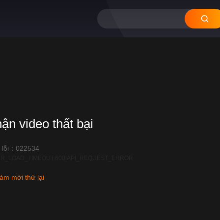
hận video thất bại
 lỗi：022534
R_LOAD_TIMEOUT:600|API_REQUEST_ERROR
àm mới thử lại