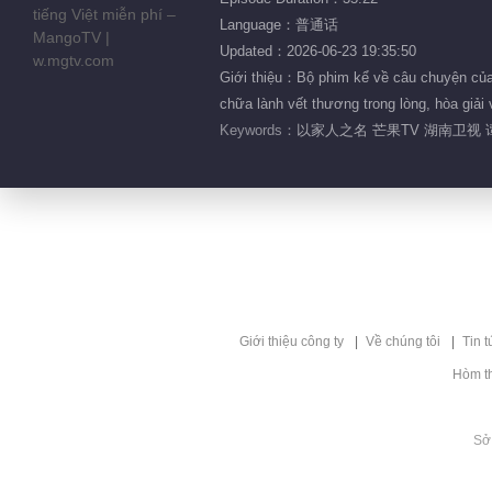
Language：普通话
Updated：2026-06-23 19:35:50
Giới thiệu：Bộ phim kể về câu chuyện của 
chữa lành vết thương trong lòng, hòa giải
Keywords：
以家人之名 芒果TV 湖南卫视 
Giới thiệu công ty
Về chúng tôi
Tin t
Hòm t
Sở