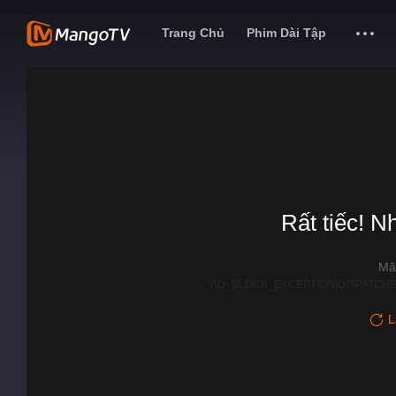
Trang Chủ
Phim Dài Tập
Rất tiếc! N
Mã
AD_BLOCK_EXCEPTION|DISPATCHE
L