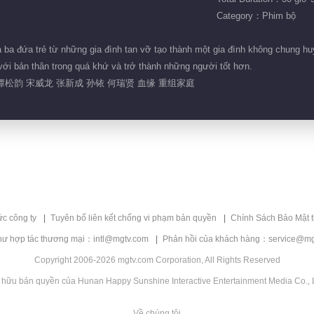
Category：Phim bộ
ba đứa trẻ từ những gia đình tan vỡ tạo thành một gia đình không chung huy
 với bản thân trong quá khứ và trở thành những người tốt hơn.
谭松韵 宋威龙 张新成 孙铱 何瑞贤 血缘 重组家庭
ức công ty
Tuyên bố liên kết chống vi phạm bản quyền
Chính Sách Bảo Mật 
hư hợp tác thương mại：intl@mgtv.com
Phản hồi của khách hàng：service@mg
Copyright 2006-2026 mgtv.com Corporation, All Rights Reserved
 hữu bản quyền của Hunan Happy Sunshine Interactive Entertainment Media Co., L
Về chúng tôi