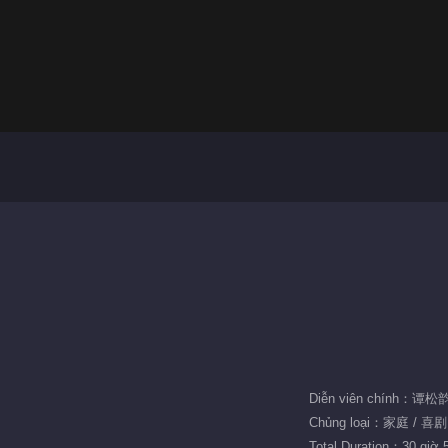
Diễn viên chính：谭
Chủng loại：家庭 / 喜剧
Total Duration：30 giờ 