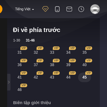
Tiếng Việt
Đi về phía trước
1-30
31-46
VIP
VIP
VIP
VIP
VIP
31
32
33
34
35
VIP
VIP
VIP
VIP
VIP
36
37
38
39
40
VIP
VIP
VIP
VIP
VIP
41
42
43
44
45
VIP
46
Biên tập giới thiệu