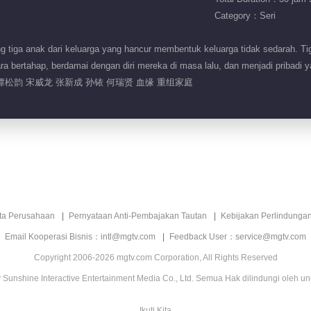
Category：Seri
g tiga anak dari keluarga yang hancur membentuk keluarga tidak sedarah. T
 bertahap, berdamai dengan diri mereka di masa lalu, dan menjadi pribadi ya
谭松韵 宋威龙 张新成 孙铱 何瑞贤 血缘 重组家庭
ita Perusahaan
Pernyataan Anti-Pembajakan Tautan
Kebijakan Perlindunga
Email Kooperasi Bisnis：intl@mgtv.com
Feedback User：service@mgtv.com
Copyright 2006-2026 mgtv.com Corporation, All Rights Reserved
Sunshine Interactive Entertainment Media Co., Ltd. Semua Hak dilindungi oleh u
Ikuti Kita