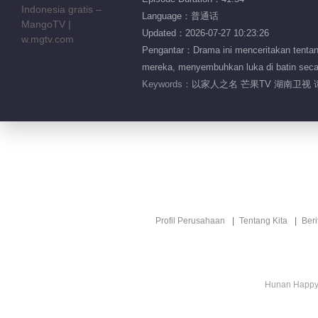
Language：普通话
Updated：2026-07-27 10:23:26
Pengantar：Drama ini menceritakan tentan
mereka, menyembuhkan luka di batin secara
Keywords：
以家人之名 芒果TV 湖南卫视 
Profil Perusahaan
Tentang Kita
Ber
Hunan Happy 