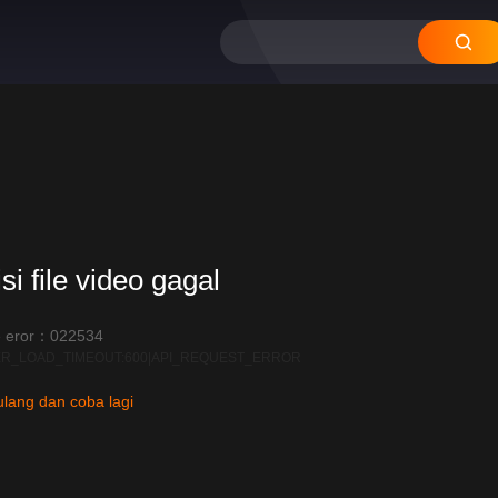
si file video gagal
 eror：022534
R_LOAD_TIMEOUT:600|API_REQUEST_ERROR
lang dan coba lagi