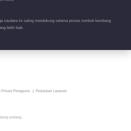
Fitur EP 1 No.8
Melangkah ke
iga saudara ini saling mendukung selama proses tumbuh kembang
depan
ng lebih baik.
00:10
Fitur EP 1 No.7
Melangkah ke
depan
00:24
Fitur EP 1 No.6
Melangkah ke
depan
n Privasi Pengguna
Perjanjian Layanan
00:24
Fitur EP 1 No.5
Melangkah ke
depan
ndang-undang.
00:10