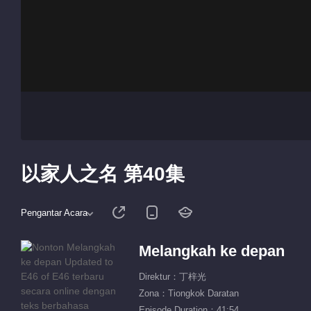
以家人之名 第40集
Pengantar Acara
Melangkah ke depan
Direktur：丁梓光
Zona：Tiongkok Daratan
Episode Duration：41:54