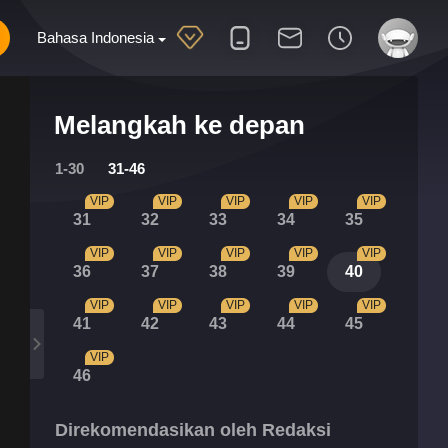
Bahasa Indonesia
Melangkah ke depan
1-30
31-46
VIP
VIP
VIP
VIP
VIP
31
32
33
34
35
VIP
VIP
VIP
VIP
VIP
36
37
38
39
40
VIP
VIP
VIP
VIP
VIP
41
42
43
44
45
VIP
46
Direkomendasikan oleh Redaksi