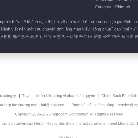
Category：Phim bộ
ười thừa kế khách sạn JR, trở về nước để kế thừa sự nghiệp gia đình nhưng 
Hành viết nên một câu chuyện tình lãng mạn kiểu "công chúa'" gặp "trai hư"
彬彬 郑合惠子 高洋 孔舒航 王志飞 王庆祥 芒果TV 爱情 公主 痞子 马可爱 
ức công ty
Tuyên bố liên kết chống vi phạm bản quyền
Chính Sách Bảo Mật 
hư hợp tác thương mại：intl@mgtv.com
Phản hồi của khách hàng：service@mg
Copyright 2006-2026 mgtv.com Corporation, All Rights Reserved
 hữu bản quyền của Hunan Happy Sunshine Interactive Entertainment Media Co., L
Về chúng tôi