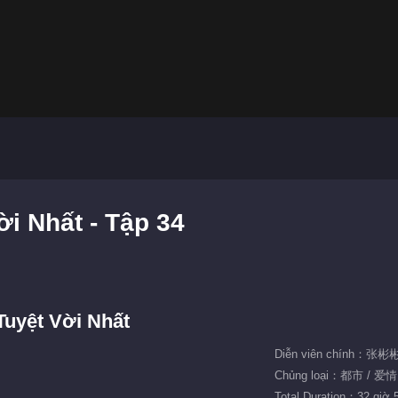
i Nhất - Tập 34
uyệt Vời Nhất
Diễn viên chính：张
Chủng loại：都市 / 爱情
Total Duration：32 giờ 