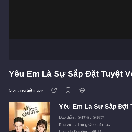
Yêu Em Là Sự Sắp Đặt Tuyệt Vờ
Giới thiệu tiết mục
Yêu Em Là Sự Sắp Đặt T
Đạo diễn：陈林海 / 陈冠龙
Khu vực：Trung Quốc đại lục
Episode Duration：46:14