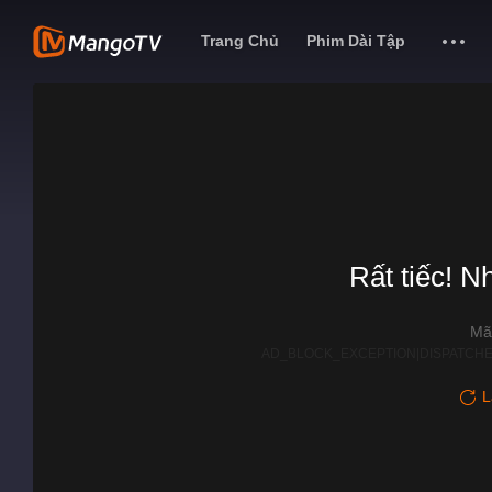
Trang Chủ
Phim Dài Tập
Rất tiếc! N
Mã
AD_BLOCK_EXCEPTION|DISPATCHE
L