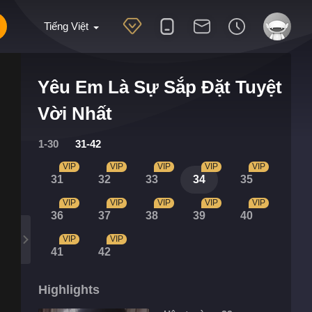
Tiếng Việt
Yêu Em Là Sự Sắp Đặt Tuyệt
Vời Nhất
1-30
31-42
VIP
VIP
VIP
VIP
VIP
31
32
33
34
35
VIP
VIP
VIP
VIP
VIP
36
37
38
39
40
VIP
VIP
41
42
Highlights