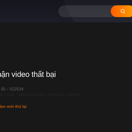
hận video thất bại
 lỗi：022534
R_LOAD_TIMEOUT:600|API_REQUEST_ERROR
àm mới thử lại