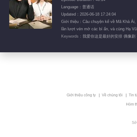
Language：普通话
Updated：2026-06-18 17:24:04
Giới thiệu：Câu chuyện kể về Mã Khả Ái, ng
lần lượt vén mở các bí ẩn, và cùng Hạ Vũ 
Keywords：
我爱你这是最好的安排 偶像剧 张
Giới thiệu công ty
Về chúng tôi
Tin t
Hòm t
Sở