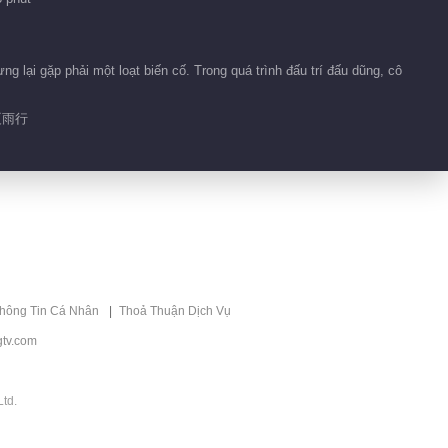
02:10
lại gặp phải một loạt biến cố. Trong quá trình đấu trí đấu dũng, cô
Phim ngắn 34
夏雨行
01:18
Phim ngắn 101
02:20
Phim ngắn 31
thông Tin Cá Nhân
Thoả Thuận Dịch Vụ
tv.com
01:28
Hậu trường 17
td.