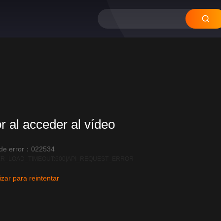
or al acceder al vídeo
 de error：022534
R_LOAD_TIMEOUT:600|API_REQUEST_ERROR
izar para reintentar