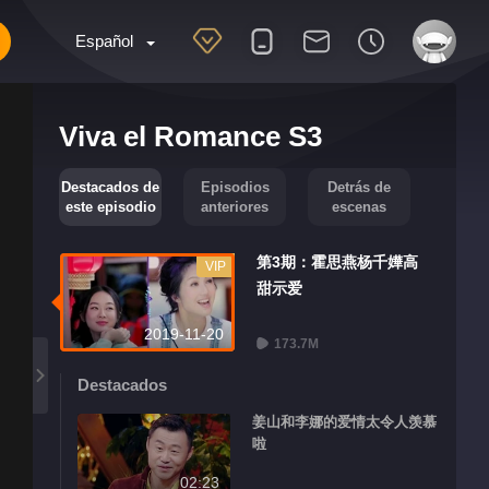
Español
Viva el Romance S3
Destacados de
Episodios
Detrás de
este episodio
anteriores
escenas
第3期：霍思燕杨千嬅高
VIP
甜示爱
2019-11-20
173.7M
Destacados
姜山和李娜的爱情太令人羡慕
啦
02:23