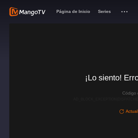
Página de Inicio
Series
¡Lo siento! Err
Código
AD_BLOCK_EXCEPTION|DISPATCHE
Actual