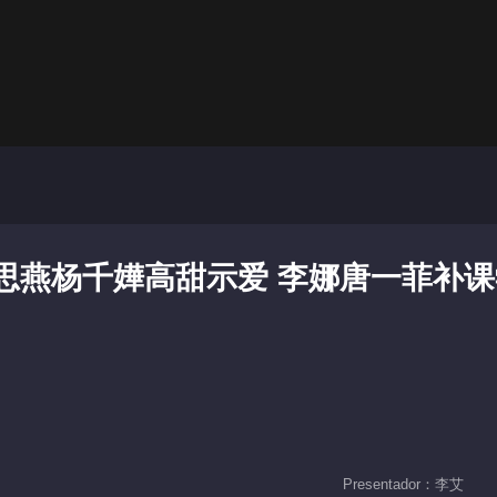
思燕杨千嬅高甜示爱 李娜唐一菲补课
Presentador：李艾