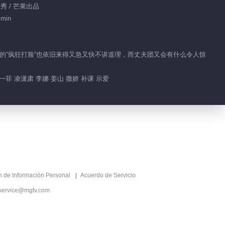
人秀 / 芒果出品
02:03
 min
Highlight EP 5 No.5 Viva La
Romance S3
子团的“疯狂打脸”也依旧来得又急又快不讲道理，而丈夫团又会有什么令人惊
02:56
李娜姜山是命中注定就要在一
一菲 凌潇肃 李娜 姜山 撒娇 补课 示爱
起
00:58
凌潇肃竟然是喜欢唐一菲的笑
点低
00:58
丁子高追杨千嬅的过程太精彩
ón de Información Personal
Acuerdo de Servicio
了
service@mgtv.com
02:28
霍思燕杜江恋爱确认过程大揭