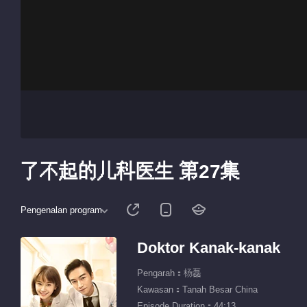
了不起的儿科医生 第27集
Pengenalan program
Doktor Kanak-kanak
Pengarah：杨磊
Kawasan：Tanah Besar China
Episode Duration：44:13