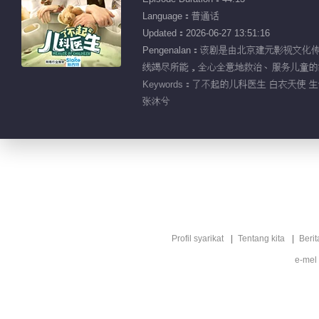
Language：普通话
Updated：2026-06-27 13:51:16
Pengenalan：该剧是由北京建元影
线竭尽所能，全心全意地救治、服务儿童的
Keywords：
了不起的儿科医生 白衣天使 生
张沐兮
Profil syarikat
Tentang kita
Berit
e-mel