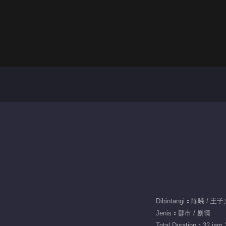
Dibintangi：陈晓 / 王
Jenis：都市 / 剧情
Total Duration：32 jam 