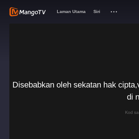
Laman Utama
Siri
Disebabkan oleh sekatan hak cipta,v
di 
Kod s