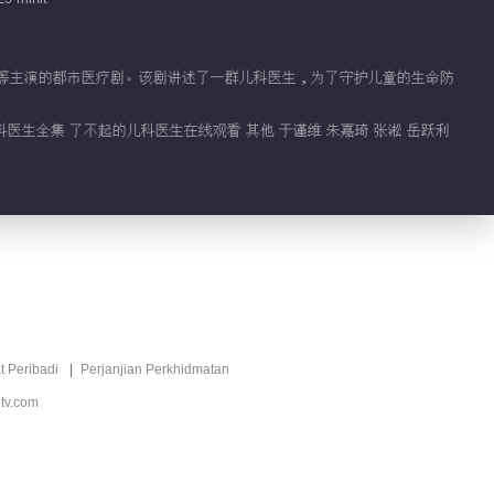
02:28
邓子昂手伤被质疑
贾清等主演的都市医疗剧。该剧讲述了一群儿科医生，为了守护儿童的生命防
01:20
儿科医生全集 了不起的儿科医生在线观看 其他 于谨维 朱嘉琦 张淞 岳跃利
邓子昂担忧病患与井上
医生语言过招
01:51
陈晓一句话戳破邓子昂
高冷人设
00:40
t Peribadi
Perjanjian Perkhidmatan
饺子CP宣读儿科医生
tv.com
誓言超热血
01:19