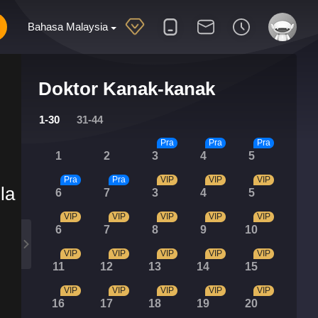
Bahasa Malaysia
Doktor Kanak-kanak
1-30
31-44
Pra
Pra
Pra
1
2
3
4
5
Pra
Pra
VIP
VIP
VIP
la
6
7
3
4
5
VIP
VIP
VIP
VIP
VIP
6
7
8
9
10
VIP
VIP
VIP
VIP
VIP
11
12
13
14
15
VIP
VIP
VIP
VIP
VIP
16
17
18
19
20