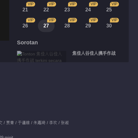
VIP
VIP
VIP
VIP
VIP
21
22
23
24
25
VIP
VIP
VIP
VIP
VIP
26
27
28
29
30
Sorotan
焦佳人谷佳人携手作战
08:10
头疼！邓子昂遇罕见病
例
01:10
童馨天团暖心照顾国际
子文 / 贾青 / 于谨维 / 朱嘉琦 / 李欢 / 张淞
病患
29 minit