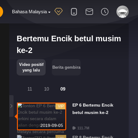
Bahasa Malaysia
Bertemu Encik betul musim
ke-2
Video positif
Berita gembira
yang lalu
11
10
09
EP 6 Bertemu Encik
VIP
betul musim ke-2
2019-09-05
111.7M
EP 8 Bertemu Encik