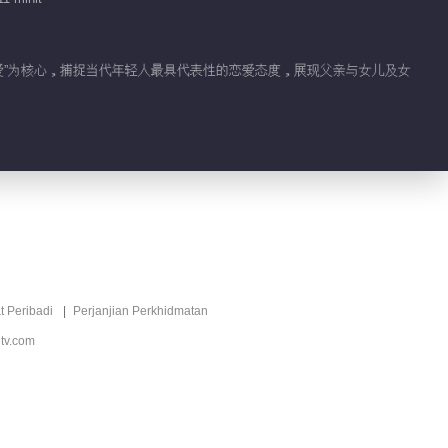
谈恋爱”为核心，捕捉当代年轻人最具代表性的恋爱态度，展现父亲与女儿及女
t Peribadi
Perjanjian Perkhidmatan
tv.com