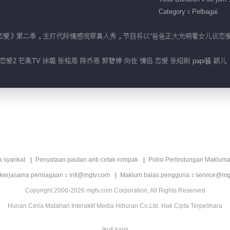
Category：Pelbagai
女儿们的恋爱》第二季，主打代际情感观察真人秀，节目将以“爸爸正大光明看女儿
2 芒果TV 徐璐 张铭恩 陈乔恩 郭碧婷 向佐 情侣 恋爱 张绍刚 papi酱 颖儿
a syarikat
Penyataan pautan anti-cetak rompak
Polisi Perlindungan Makluma
 kerjasama perniagaan：intl@mgtv.com
Maklum balas pengguna：service@mg
Copyright 2006-2026 mgtv.com Corporation, All Rights Reserved
Hunan Ceria Matahari Interaktif Media Hiburan Co.Ltd. Hak Cipta Terpelihara
Ikuti kami