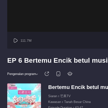
111.7M
EP 6 Bertemu Encik betul mus
Pengenalan program
Bertemu Encik betul mu
Siaran：芒果TV
Kawasan：Tanah Besar China
Episode Duration：63:47