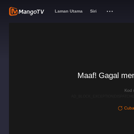
Laman Utama
Siri
Maaf! Gagal me
Kod 
AD_BLOCK_EXCEPTION|DISPATCHE
Cuba