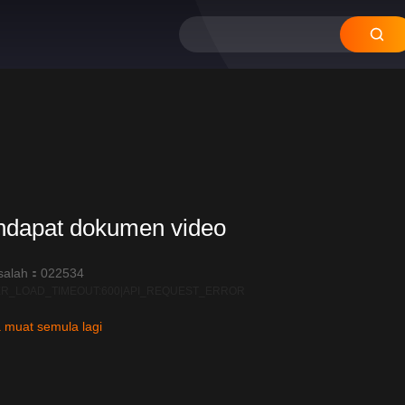
ndapat dokumen video
salah：022534
R_LOAD_TIMEOUT:600|API_REQUEST_ERROR
 muat semula lagi