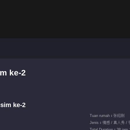
im ke-2
sim ke-2
Tuan rumah：张绍刚
Jenis：情感 / 真人秀 
Total Duration：38 jam 1