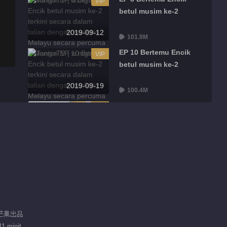
VIP
betul musim ke-2
2019-09-12
101.9M
EP 10 Bertemu Encik
VIP
betul musim ke-2
2019-09-19
100.4M
EP 12 Bertemu Encik
VIP
betul musim ke-2
2019-09-26
99.7M
/ 芒果出品
1 minit