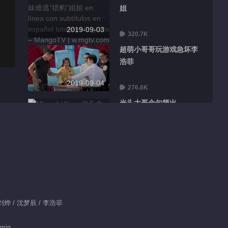
姐
2019-09-03
320.7K
超萌小哥哥玩游戏急坏李
浩菲
2019-09-04
276.6K
光头大哥金句频出
2019-09-05
218.5K
可爱组合誓用舞姿迷倒猛
虎队
2019-09-06
267.7K
/ 刘烨 / 沈梦辰 / 李浩菲
恐龙楠楠被“公主抱”引爆
笑
 min