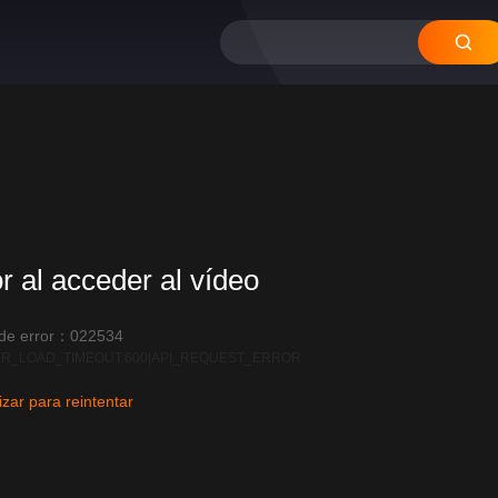
or al acceder al vídeo
 de error：022534
R_LOAD_TIMEOUT:600|API_REQUEST_ERROR
izar para reintentar