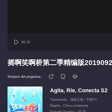
98.2K
摇啊笑啊桥第二季精编版201909
Sinopsis del programa
Agita, Ríe, Conecta S2
Transmitido：湖南卫视 / 芒果TV
Región：China continental
Episode Duration：50:35