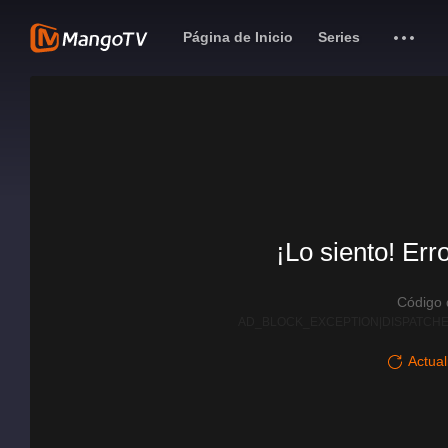
Página de Inicio
Series
¡Lo siento! Err
Código
AD_BLOCK_EXCEPTION|DISPATCHE
Actual