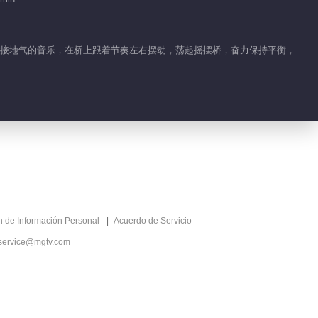
2019-09-07
247.2K
“睡不醒的人”躺着来摇桥
，随着接地气的音乐，在桥上跟着节奏左右摆动，荡起摇摆桥，奋力保持平衡，
2019-09-08
199.8K
猎豹队变身酷炫牛仔来
袭！
2019-09-09
146.4K
“后裔”现场射箭猛夸浩菲
ón de Información Personal
Acuerdo de Servicio
service@mgtv.com
2019-09-10
128.7K
“江南七大才子”摇桥挑战