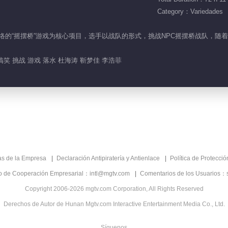
Category：Variedades
风靡网络的“摇摆桥”游戏为核心项目，选手以战队的形式，挑战NPC摇摆桥战队
搞笑 挑战 游戏 落水 杜海涛 靳梦佳 李浩菲
as de la Empresa
Declaración Antipiratería y Antienlace
Política de Protecci
co de Cooperación Empresarial：intl@mgtv.com
Comentarios de los Usuarios：
Copyright 2006-2026 mgtv.com Corporation, All Rights Reserved
Derechos de Autor de Hunan Mgtv.com Interactive Entertainment Media Co., Ltd.
Síguenos