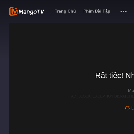
Trang Chủ
Phim Dài Tập
Rất tiếc! N
Mã
AD_BLOCK_EXCEPTION|DISPATCHE
L