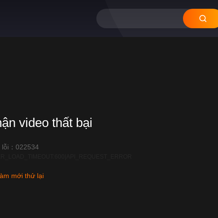
hận video thất bại
 lỗi：022534
R_LOAD_TIMEOUT:600|API_REQUEST_ERROR
àm mới thử lại