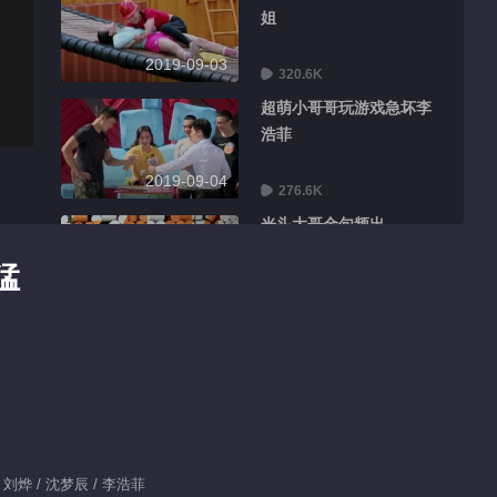
姐
2019-09-03
320.6K
超萌小哥哥玩游戏急坏李
浩菲
2019-09-04
276.6K
光头大哥金句频出
猛
2019-09-05
218.5K
可爱组合誓用舞姿迷倒猛
虎队
2019-09-06
267.7K
恐龙楠楠被“公主抱”引爆
笑
 / 刘烨 / 沈梦辰 / 李浩菲