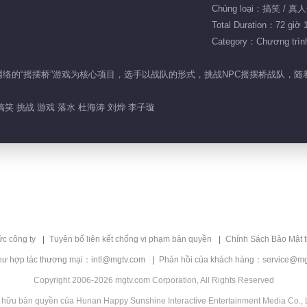
Chủng loại：搞笑 / 真
Total Duration：72 giờ 
Category：Chương trình 
是以风靡网络的“摇摆桥”游戏为核心项目，选手以战队的形式，挑战NPC摇摆桥战
搞笑 挑战 游戏 落水 杜海涛 刘烨 李子璇
ức công ty
Tuyên bố liên kết chống vi phạm bản quyền
Chính Sách Bảo Mật 
hư hợp tác thương mại：intl@mgtv.com
Phản hồi của khách hàng：service@mg
Copyright 2006-2026 mgtv.com Corporation, All Rights Reserved
 hữu bản quyền của Hunan Happy Sunshine Interactive Entertainment Media Co., L