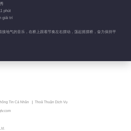
人秀
2019-09-07
11 phút
247.2K
giải trí
“睡不醒的人”躺着来摇桥
队，随着接地气的音乐，在桥上跟着节奏左右摆动，荡起摇摆桥，奋力保持平
2019-09-08
199.7K
猎豹队变身酷炫牛仔来
袭！
2019-09-09
146.4K
“后裔”现场射箭猛夸浩菲
2019-09-10
thông Tin Cá Nhân
Thoả Thuận Dịch Vụ
128.6K
tv.com
“江南七大才子”摇桥挑战
td.