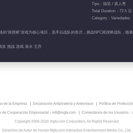
Tipo：搞笑 / 真人秀
Total Duration：72 h 11
Category：Variedades
风靡网络的“摇摆桥”游戏为核心项目，选手以战队的形式，挑战NPC摇摆桥战队
搞笑 挑战 游戏 落水 王乔
as de la Empresa
Declaración Antipiratería y Antienlace
Política de Protecci
co de Cooperación Empresarial：intl@mgtv.com
Comentarios de los Usuarios：
Copyright 2006-2026 mgtv.com Corporation, All Rights Reserved
Derechos de Autor de Hunan Mgtv.com Interactive Entertainment Media Co., Ltd.