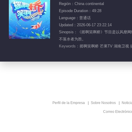
Región：China continental
Episode Duration：49:28
Language：普通话
Updated：2026-06-17 23:22:14
Sinopsis：《摇啊笑啊桥》节目是以
不落水者为胜。
Keywords：
摇啊笑啊桥 芒果TV 湖南卫视 
Perfil de la Empresa
Sobre Nosotros
Notici
Correo Electróni