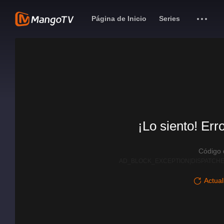
Página de Inicio
Series
¡Lo siento! Err
Código
AD_BLOCK_EXCEPTION|DISPATCHE
Actual