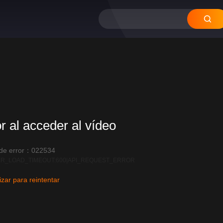
or al acceder al vídeo
 de error：022534
R_LOAD_TIMEOUT:600|API_REQUEST_ERROR
izar para reintentar