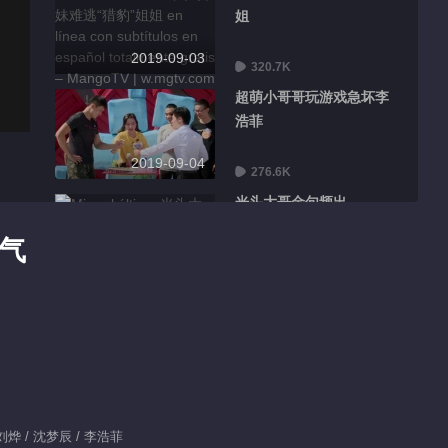
姐
2019-09-03
320.7K
超萌小哥哥玩游戏急坏李
浩菲
2019-09-04
276.6K
光头大哥金句频出
霸气
2019-09-05
218.5K
可爱组合誓用舞姿迷倒猛
虎队
2019-09-06
267.7K
恐龙楠楠被“公主抱”引爆
笑
/ 刘烨 / 沈梦辰 / 李浩菲