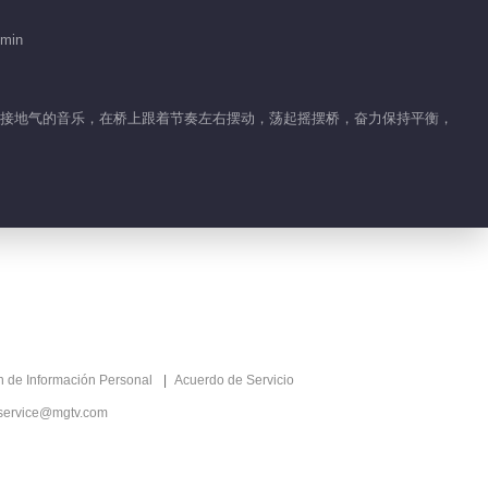
2019-09-07
 min
247.2K
“睡不醒的人”躺着来摇桥
，随着接地气的音乐，在桥上跟着节奏左右摆动，荡起摇摆桥，奋力保持平衡，
2019-09-08
199.7K
猎豹队变身酷炫牛仔来
袭！
2019-09-09
146.4K
“后裔”现场射箭猛夸浩菲
2019-09-10
ón de Información Personal
Acuerdo de Servicio
128.6K
service@mgtv.com
“江南七大才子”摇桥挑战