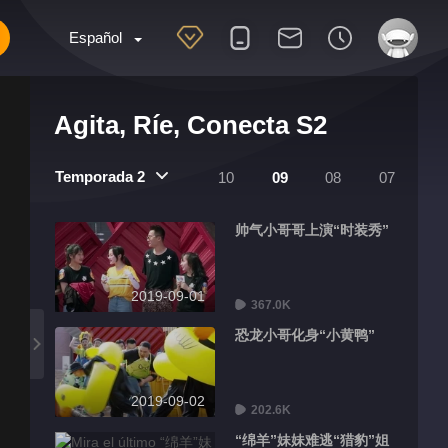
Español
Agita, Ríe, Conecta S2
Temporada 2
10
09
08
07
帅气小哥哥上演“时装秀”
2019-09-01
367.0K
恐龙小哥化身“小黄鸭”
2019-09-02
202.6K
“绵羊”妹妹难逃“猎豹”姐