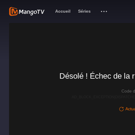
Accueil
Séries
Désolé ! Échec de la r
Code d
AD_BLOCK_EXCEPTION|DISPATCHE
Actua