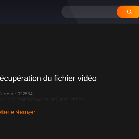
écupération du fichier vidéo
'erreur：022534
R_LOAD_TIMEOUT:600|API_REQUEST_ERROR
liser et réessayer