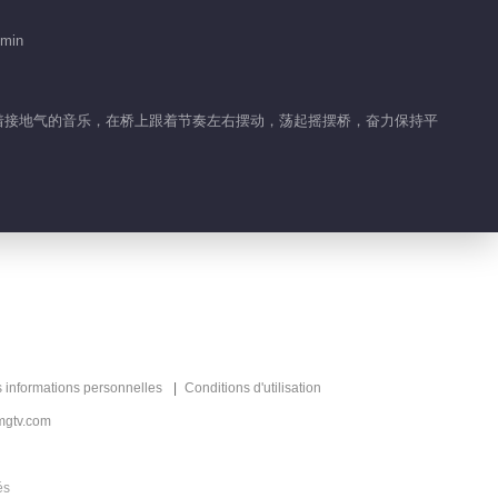
2019-08-07
 min
585.4K
恐龙队变身师父“顶瓜”上
阵
，随着接地气的音乐，在桥上跟着节奏左右摆动，荡起摇摆桥，奋力保持平
2019-08-08
511.3K
王宝强替身爆笑来袭！
2019-08-09
425.9K
海涛变身“东海龙王”？
2019-08-10
s informations personnelles
Conditions d'utilisation
404.7K
mgtv.com
杜海涛现场教学“垃圾分
类”
és