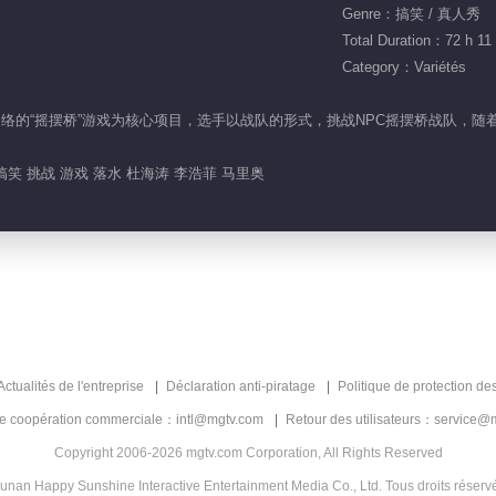
Genre：搞笑 / 真人秀
Total Duration：72 h 11
Category：Variétés
风靡网络的“摇摆桥”游戏为核心项目，选手以战队的形式，挑战NPC摇摆桥战队
搞笑 挑战 游戏 落水 杜海涛 李浩菲 马里奥
Actualités de l'entreprise
Déclaration anti-piratage
Politique de protection de
de coopération commerciale：intl@mgtv.com
Retour des utilisateurs：service@
Copyright 2006-2026 mgtv.com Corporation, All Rights Reserved
unan Happy Sunshine Interactive Entertainment Media Co., Ltd. Tous droits réserv