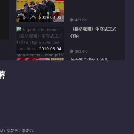
2019-08-03
421.8K
《摇桥秘籍》争夺战正式
打响
2019-08-04
363.4K
美女遇见猎豹上演花
式“躺赢”
蘑
2019-08-05
370.0K
恐龙战队带“脚镣”受阻
2019-08-06
396.8K
大哥口叼玫瑰现场表白媳
妇
刘烨 / 沈梦辰 / 李浩菲