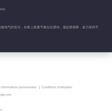
2019-08-07
 min
585.3K
恐龙队变身师父“顶瓜”上
阵
，随着接地气的音乐，在桥上跟着节奏左右摆动，荡起摇摆桥，奋力保持平
2019-08-08
511.2K
王宝强替身爆笑来袭！
2019-08-09
425.9K
海涛变身“东海龙王”？
2019-08-10
s informations personnelles
Conditions d'utilisation
404.7K
mgtv.com
杜海涛现场教学“垃圾分
类”
és