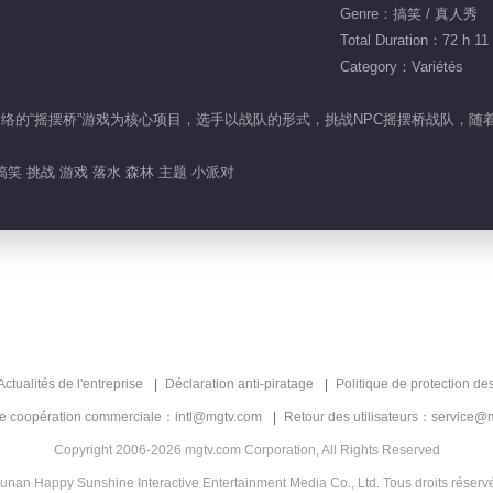
Genre：搞笑 / 真人秀
Total Duration：72 h 11
Category：Variétés
风靡网络的“摇摆桥”游戏为核心项目，选手以战队的形式，挑战NPC摇摆桥战队
搞笑 挑战 游戏 落水 森林 主题 小派对
Actualités de l'entreprise
Déclaration anti-piratage
Politique de protection de
de coopération commerciale：intl@mgtv.com
Retour des utilisateurs：service@
Copyright 2006-2026 mgtv.com Corporation, All Rights Reserved
unan Happy Sunshine Interactive Entertainment Media Co., Ltd. Tous droits réserv