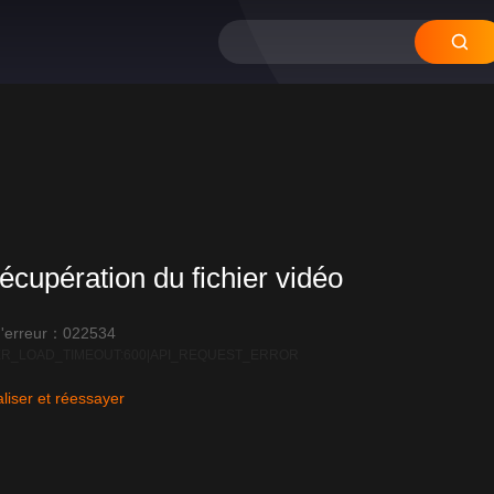
écupération du fichier vidéo
'erreur：022534
R_LOAD_TIMEOUT:600|API_REQUEST_ERROR
liser et réessayer