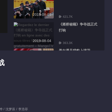
2019-08-03
421.7K
《摇桥秘籍》争夺战正式
打响
2019-08-04
363.3K
美女遇见猎豹上演花
式“躺赢”
战
2019-08-05
369.9K
恐龙战队带“脚镣”受阻
2019-08-06
396.7K
大哥口叼玫瑰现场表白媳
妇
刘烨 / 沈梦辰 / 李浩菲