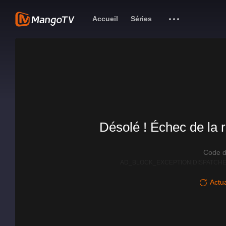
Accueil
Séries
Désolé ! Échec de la r
Code d
AD_BLOCK_EXCEPTION|DISPATCHE
Actua