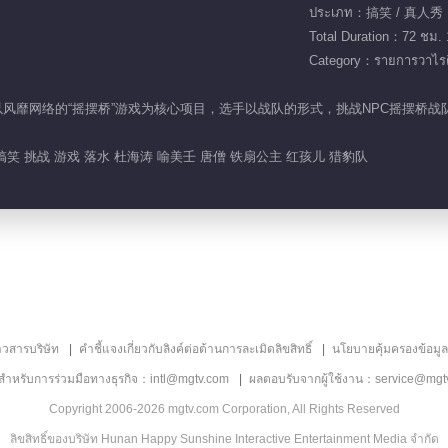
ประเภท：搞笑 / 真人秀
Total Duration：72 ชม. 
Category：รายการวาไรตี
》节目是以风靡网络的“摇摆桥”游戏为核心项目，选手以战队的形式，挑战NPC摇
搞笑 挑战 游戏 落水 杜海涛 喻美壬 唐僧 铁扇公主 红孩儿 猎豹队
าวสารบริษัท
คำชี้แจงเกี่ยวกับลิงค์ต่อต้านการละเมิดลิขสิทธิ์
นโยบายคุ้มครองข้อมู
ลสำหรับการร่วมมือทางธุรกิจ：intl@mgtv.com
ผลตอบรับจากผู้ใช้งาน：service@mgt
Copyright 2006-2026 mgtv.com Corporation, All Rights Reserved
ลิขสิทธิ์ของบริษัท Hunan Happy Sunshine Interactive Entertainment Media จำกัด