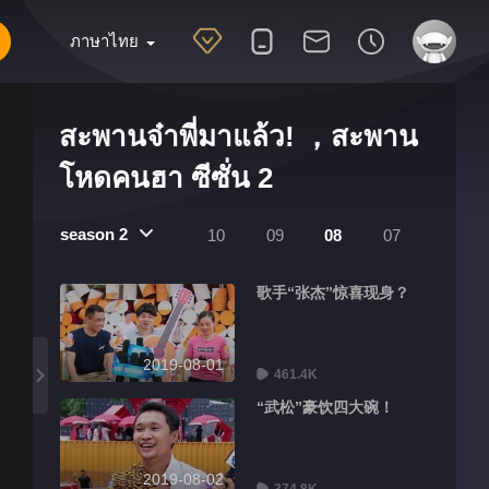
ภาษาไทย
สะพานจ๋าพี่มาแล้ว! ，สะพาน
โหดคนฮา ซีซั่น 2
season 2
10
09
08
07
歌手“张杰”惊喜现身？
2019-08-01
461.4K
“武松”豪饮四大碗！
2019-08-02