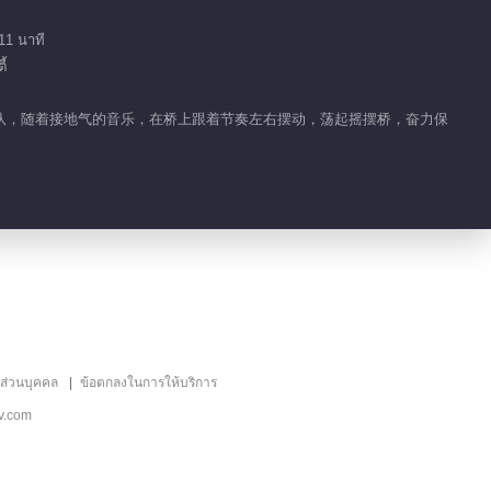
大哥口叼玫瑰现场表白媳
妇
11 นาที
้
2019-08-07
585.4K
恐龙队变身师父“顶瓜”上
摆桥战队，随着接地气的音乐，在桥上跟着节奏左右摆动，荡起摇摆桥，奋力保
阵
2019-08-08
511.3K
王宝强替身爆笑来袭！
2019-08-09
425.9K
海涛变身“东海龙王”？
ลส่วนบุคคล
ข้อตกลงในการให้บริการ
v.com
2019-08-10
404.7K
杜海涛现场教学“垃圾分
类”