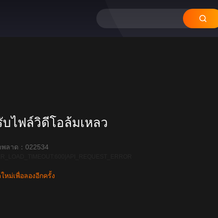
บไฟล์วิดีโอล้มเหลว
ิดพลาด：022534
R_LOAD_TIMEOUT:600|API_REQUEST_ERROR
หม่เพื่อลองอีกครั้ง