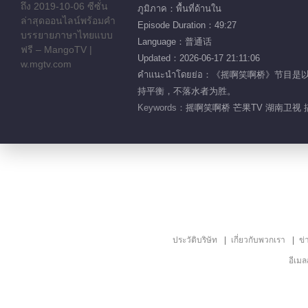
ภูมิภาค：พื้นที่ด้านใน
Episode Duration：49:27
Language：普通话
Updated：2026-06-17 21:11:06
คำแนะนำโดยย่อ：《摇啊笑啊桥
持平衡，不落水者为胜。
Keywords：
摇啊笑啊桥 芒果TV 湖南卫视 
ประวัติบริษัท
เกี่ยวกับพวกเรา
ข่
อีเม