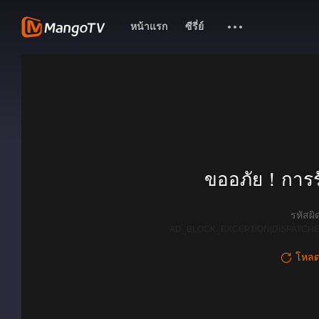
หน้าแรก
ซีรี่ย์
ขออภัย！การรั
รหัสผ
AD_BLOCK_EXCEPTION|DISPATCHE
โหลดใ