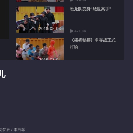
374.8K
恐龙队变身“绝世高手”
2019-08-03
421.8K
《摇桥秘籍》争夺战正式
打响
2019-08-04
363.3K
美女遇见猎豹上演花
儿
式“躺赢”
2019-08-05
370.0K
恐龙战队带“脚镣”受阻
2019-08-06
396.8K
/ 沈梦辰 / 李浩菲