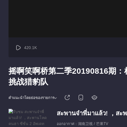
420.1K
摇啊笑啊桥第二季20190816
挑战猎豹队
คำแนะนำโดยย่อของรายการ
สะพานจ๋าพี่มาแล้ว! ，สะพ
ออกอากาศ：湖南卫视 / 芒果TV