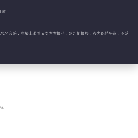
2019-08-07
分鐘
58.5萬
恐龍隊變身師父“頂瓜”上
陣
接地气的音乐，在桥上跟着节奏左右摆动，荡起摇摆桥，奋力保持平衡，不落
2019-08-08
51.1萬
王寶強替身爆笑來襲！
2019-08-09
42.6萬
海濤變身“東海龍王”？
2019-08-10
議
40.5萬
杜海濤現場教學“垃圾分
類”