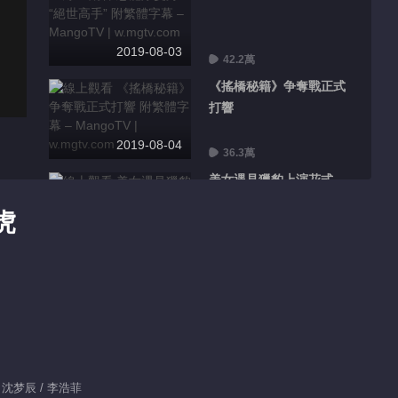
2019-08-03
42.2萬
《搖橋秘籍》争奪戰正式
打響
2019-08-04
36.3萬
美女遇見獵豹上演花式
“躺赢”
虎
2019-08-05
37.0萬
恐龍戰隊帶“腳鐐”受阻
2019-08-06
39.7萬
大哥口叼玫瑰現場表白媳
婦
 沈梦辰 / 李浩菲