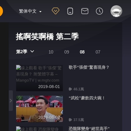
繁体中文
搖啊笑啊橋 第二季
第2季
10
09
08
07
歌手“張傑”驚喜現身？
2019-08-01
46.1萬
“武松”豪飲四大碗！
2019-08-02
37.5萬
恐龍隊變身“絕世高手”