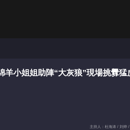
：綿羊小姐姐助陣“大灰狼”現場挑釁猛
主持人：杜海涛 / 刘烨 /