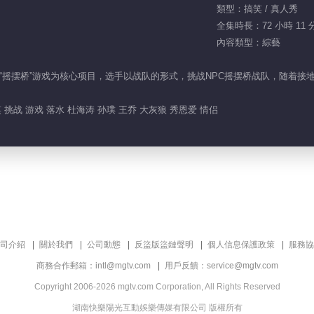
類型：搞笑 / 真人秀
全集時長：72 小時 11 
內容類型：綜藝
“摇摆桥”游戏为核心项目，选手以战队的形式，挑战NPC摇摆桥战队，随着
 挑战 游戏 落水 杜海涛 孙璞 王乔 大灰狼 秀恩爱 情侣
司介紹
關於我們
公司動態
反盜版盜鏈聲明
個人信息保護政策
服務協
商務合作郵箱：intl@mgtv.com
用戶反饋：service@mgtv.com
Copyright 2006-2026 mgtv.com Corporation, All Rights Reserved
湖南快樂陽光互動娛樂傳媒有限公司 版權所有