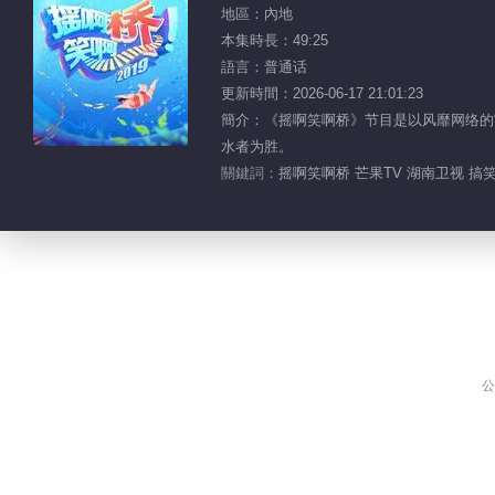
地區：內地
本集時長：49:25
語言：普通话
更新時間：2026-06-17 21:01:23
簡介：《摇啊笑啊桥》节目是以风靡网络的
水者为胜。
關鍵詞：
摇啊笑啊桥 芒果TV 湖南卫视 搞笑
公