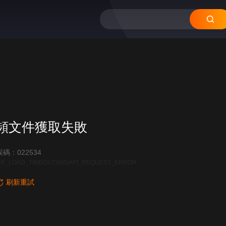
頻文件獲取失敗
碼：022534
R_LOAD_TIMEOUT:600|API_REQUEST_ERROR
刷新重試