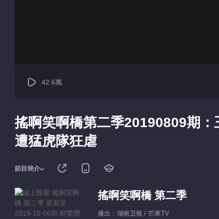
42.6萬
搖啊笑啊橋第二季20190809期
遭猛虎隊狂虐
節目簡介
搖啊笑啊橋 第二季
播出：湖南卫视 / 芒果TV