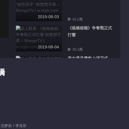
2019-08-03
42.2萬
《搖橋秘籍》争奪戰正式
打響
2019-08-04
36.3萬
美女遇見獵豹上演花式
“躺赢”
橋
2019-08-05
37.0萬
恐龍戰隊帶“腳鐐”受阻
2019-08-06
39.7萬
大哥口叼玫瑰現場表白媳
婦
 沈梦辰 / 李浩菲