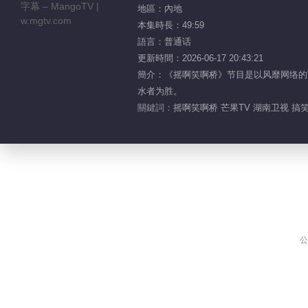
地區：內地
本集時長：49:59
語言：普通话
更新時間：2026-06-17 20:43:21
簡介：《摇啊笑啊桥》节目是以风靡网络的
水者为胜。
關鍵詞：
摇啊笑啊桥 芒果TV 湖南卫视 搞笑
公