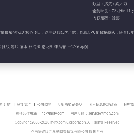
類型：搞笑 / 真人秀
全集時長：72 小時 11 
內容類型：綜藝
“摇摆桥”游戏为核心项目，选手以战队的形式，挑战NPC摇摆桥战队，随着
 挑战 游戏 落水 杜海涛 恐龙队 李浩菲 王宝强 导演
司介紹
關於我們
公司動態
反盜版盜鏈聲明
個人信息保護政策
服務協
商務合作郵箱：intl@mgtv.com
用戶反饋：service@mgtv.com
Copyright 2006-2026 mgtv.com Corporation, All Rights Reserved
湖南快樂陽光互動娛樂傳媒有限公司 版權所有