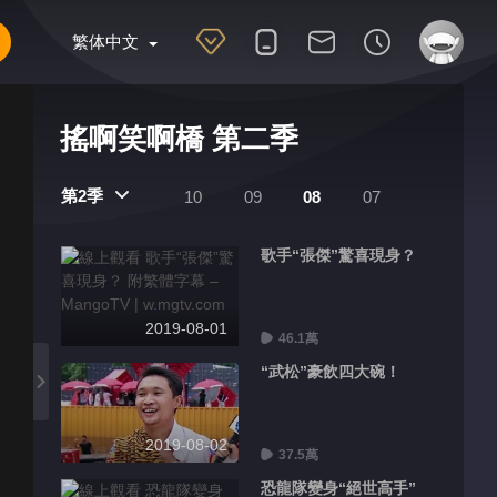
繁体中文
搖啊笑啊橋 第二季
第2季
10
09
08
07
歌手“張傑”驚喜現身？
2019-08-01
46.1萬
“武松”豪飲四大碗！
2019-08-02
37.5萬
恐龍隊變身“絕世高手”