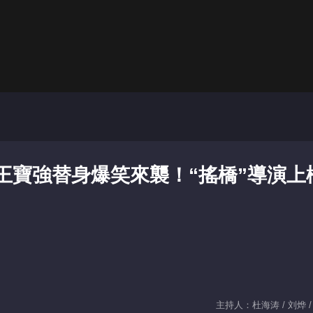
：王寶強替身爆笑來襲！“搖橋”導演上
主持人：杜海涛 / 刘烨 /