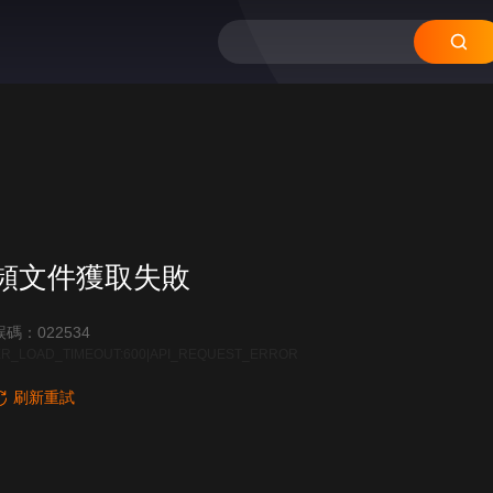
頻文件獲取失敗
碼：022534
R_LOAD_TIMEOUT:600|API_REQUEST_ERROR
刷新重試