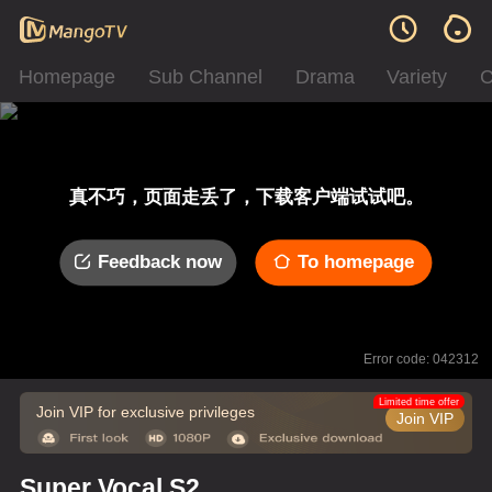
Homepage
Sub Channel
Drama
Variety
C
真不巧，页面走丢了，下载客户端试试吧。
Feedback now
To homepage
Error code: 042312
Limited time offer
Join VIP for exclusive privileges
Join VIP
Super Vocal S2