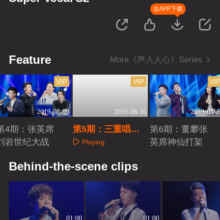
去APP下载
Feature
More《声入人心》Series
VIP
VIP
VI
2019-08-09
2019-08-16
2019-08-2
第4期：张英席
第5期：三重唱竞
第6期：董攀张
刘岩世纪大战
演全程高能
英席神仙打架
Playing
Playing
Playing
Behind-the-scene clips
01:00
01:00