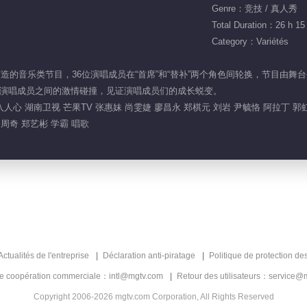
Genre：竞技 / 真人秀
Total Duration：26 h 15
Category：Variétés
重磅打造的音乐类节目，36位演唱成员在“首席”和“替补”两个角色间轮换，节目
演唱成员之间的激情碰撞，见证演唱成员们的成长蜕变。
人心 湖南卫视 芒果TV 张惠妹 尚雯婕 廖昌永 郑棋元 刘岩 尹毓恪 阿拉丁 郭虹
 周奇 郑艺彬 学霸 唱歌
Actualités de l'entreprise
Déclaration anti-piratage
Politique de protection de
de coopération commerciale：intl@mgtv.com
Retour des utilisateurs：service@
Copyright 2006-2026 mgtv.com Corporation, All Rights Reserved