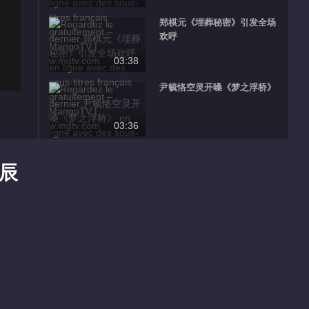
郑棋元《埋葬秘密》引发全场
欢呼
03:38
尹毓恪空灵开嗓《梦之浮桥》
03:36
廖昌永羡慕张惠妹能在舞台唱
跳
辰
02:52
张惠妹“吐槽”廖老师太严格
00:53
Highlight EP 3 No.1 Super
Vocal S2