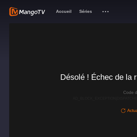
Accueil
Séries
Désolé ! Échec de la r
Code d
AD_BLOCK_EXCEPTION|DISPATCHE
Actua