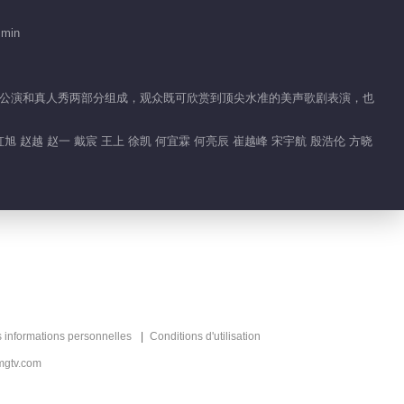
04:04
 min
崔越峰自学成材崔越峰自学成
材
由舞台公演和真人秀两部分组成，观众既可欣赏到顶尖水准的美声歌剧表演，也
03:10
崔越峰《我要建一座华宫》惊
旭 赵越 赵一 戴宸 王上 徐凯 何宜霖 何亮辰 崔越峰 宋宇航 殷浩伦 方晓
艳
02:11
徐凯选唱创作歌曲歌名太特别
00:49
董攀《叶塞尼亚》低音炮来袭
s informations personnelles
Conditions d'utilisation
02:59
mgtv.com
郭虹旭唱歌让张惠妹不敢呼吸