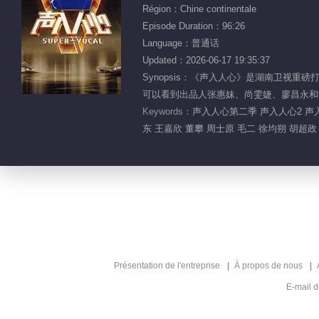
Région：Chine continentale
Episode Duration：96:26
Language：普通话
Updated：2026-06-17 19:35:37
Synopsis：《声入人心》是湖南卫视
可以看到出品人张惠妹、尚雯婕、廖昌永和
Keywords：
声入人心第二季 声入人心2 声入
东 王嘉欣 董攀 周士原 毛二 徐均朔 胡超政
Présentation de l'entreprise
À propos de nous
E-mail 