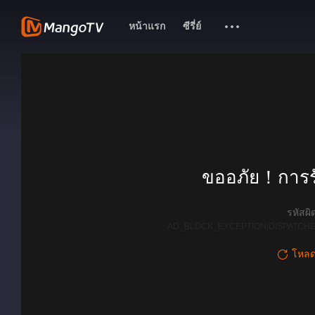
หน้าแรก
ซีรี่ย์
ขออภัย！การรั
รหัสผ
AD_BLOCK_EXCEPTION|DISPATCHE
โหลดใ