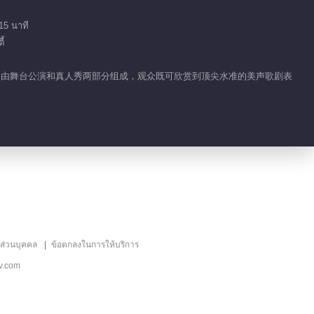
15 นาที
้
换，节目由舞台公演和真人秀两部分组成，观众既可欣赏到顶尖水准的美声歌剧表
ลส่วนบุคคล
ข้อตกลงในการให้บริการ
v.com