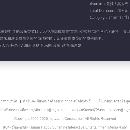
ประเภท：竞技 / 真人秀
Total Duration：26 ชม. 
Category：รายการวาไรตี
湖南卫视重磅打造的音乐类节目，36位演唱成员在“首席”和“替补”两个角色间轮
昌永和演唱成员之间的激情碰撞，见证演唱成员们的成长蜕变。
人心 芒果TV 湖南卫视 音乐剧 音乐 巡演 张惠妹
าวสารบริษัท
คำชี้แจงเกี่ยวกับลิงค์ต่อต้านการละเมิดลิขสิทธิ์
นโยบายคุ้มครองข้อมู
ลสำหรับการร่วมมือทางธุรกิจ：intl@mgtv.com
ผลตอบรับจากผู้ใช้งาน：service@mgt
Copyright 2006-2026 mgtv.com Corporation, All Rights Reserved
ลิขสิทธิ์ของบริษัท Hunan Happy Sunshine Interactive Entertainment Media จำกัด