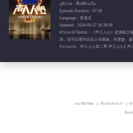
ภูมิภาค：พื้นที่ด้านใน
Episode Duration：07:30
Language：普通话
Updated：2026-06-17 18:39:08
คำแนะนำโดยย่อ：《声入人心》是
演，也可以看到出品人张惠妹、尚雯婕、廖
Keywords：
声入人心第二季 声入人心2 声入
ประวัติบริษัท
เกี่ยวกับพวกเรา
ข่
อีเม