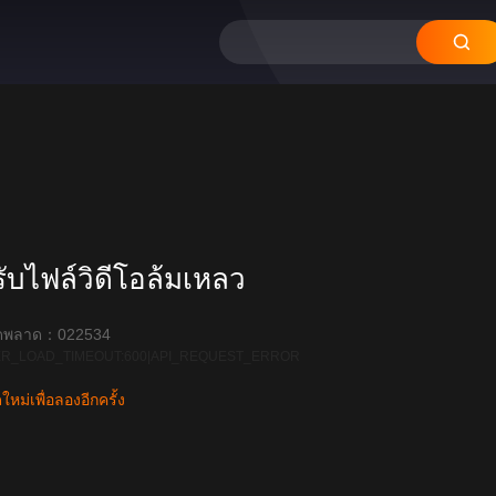
บไฟล์วิดีโอล้มเหลว
ิดพลาด：022534
R_LOAD_TIMEOUT:600|API_REQUEST_ERROR
หม่เพื่อลองอีกครั้ง