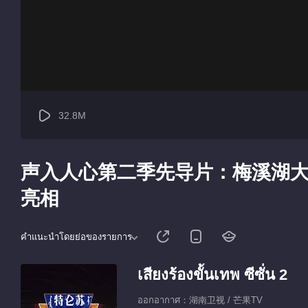
32.8M
声入人心第二季先导片：梅溪湖大
亮相
คำแนะนำโดยย่อของรายการ
เสียงร้องขั้นเทพ ซีซั่น 2
ออกอากาศ：湖南卫视 / 芒果TV