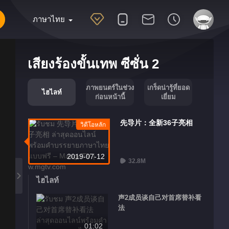
ภาษาไทย
เสียงร้องขั้นเทพ ซีซั่น 2
ภาพยนตร์ในช่วง
เกร็ดน่ารู้ที่ยอด
ไฮไลท์
ก่อนหน้านี้
เยี่ยม
先导片：全新36子亮相
วิดีโอหลัก
2019-07-12
32.8M
ไฮไลท์
声2成员谈自己对首席替补看
法
01:02