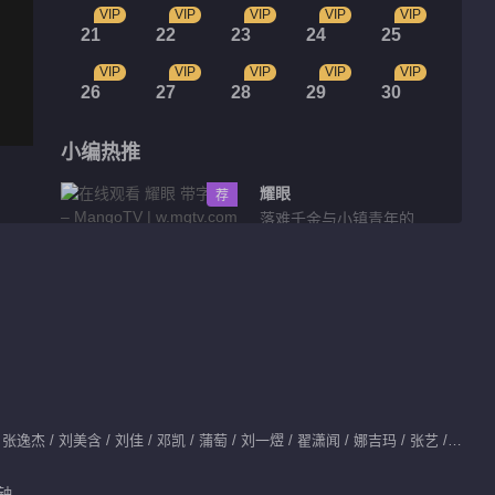
VIP
VIP
VIP
VIP
VIP
21
22
23
24
25
VIP
VIP
VIP
VIP
VIP
26
27
28
29
30
小编热推
耀眼
荐
落难千金与小镇青年的
互相救赎
花絮片段
百丽吐槽戈壁的男友力
01:18
主演：胡一天 / 胡冰卿 / 张逸杰 / 刘美含 / 刘佳 / 邓凯 / 蒲萄 / 刘一熤 / 翟潇闻 / 娜吉玛 / 张艺 / 刘碧渠
跑出少年感No.1
分钟