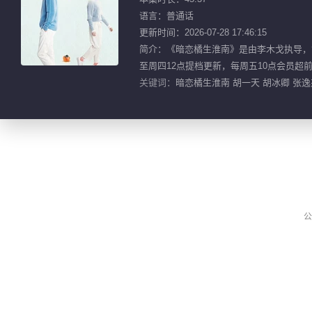
语言：普通话
更新时间：2026-07-28 17:46:15
简介：《暗恋橘生淮南》是由李木戈执导，
至周四12点提档更新，每周五10点会员超前
关键词：
暗恋橘生淮南 胡一天 胡冰卿 张逸杰
公