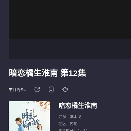
暗恋橘生淮南 第12集
节目简介
暗恋橘生淮南
导演：李木戈
地区：内地
本集时长：45:37