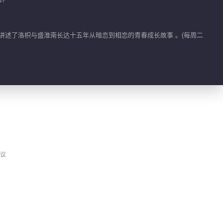
01:03
讲述了洛枳与盛淮南长达十五年从暗恋到相恋的青春成长故事 。(每周二
百丽戈壁的分手快乐
00:58
辩手胡一天
01:12
边喝边哭！展颜的醉酒
议
戏小秘诀
01:27
戈壁被连环扇巴掌