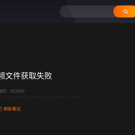
频文件获取失败
码：022534
R_LOAD_TIMEOUT:600|API_REQUEST_ERROR
刷新重试