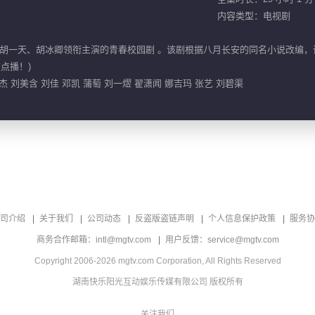
内容类型：电视剧
胡一天、胡冰卿领衔主演的青春校园剧 。该剧根据八月长安的同名小说改编，
点播！)
 刘美含 刘佳 邓凯 蒲萄 刘一熤 翟潇闻 娜吉玛 张艺 刘碧渠
司介绍
关于我们
公司动态
反盗版盗链声明
个人信息保护政策
服务协
商务合作邮箱：intl@mgtv.com
用户反馈：service@mgtv.com
Copyright 2006-2026 mgtv.com Corporation, All Rights Reserved
湖南快乐阳光互动娱乐传媒有限公司 版权所有
关注我们