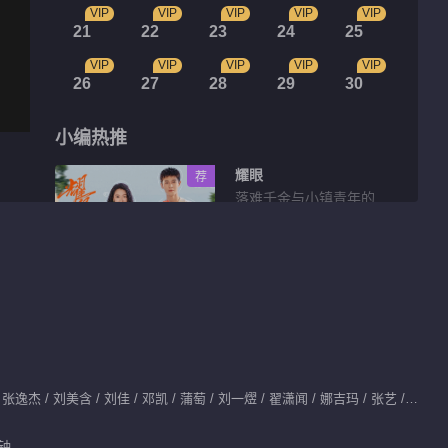
VIP
VIP
VIP
VIP
VIP
21
22
23
24
25
VIP
VIP
VIP
VIP
VIP
26
27
28
29
30
小编热推
耀眼
荐
落难千金与小镇青年的
互相救赎
花絮片段
百丽吐槽戈壁的男友力
01:18
主演：胡一天 / 胡冰卿 / 张逸杰 / 刘美含 / 刘佳 / 邓凯 / 蒲萄 / 刘一熤 / 翟潇闻 / 娜吉玛 / 张艺 / 刘碧渠
跑出少年感No.1
分钟