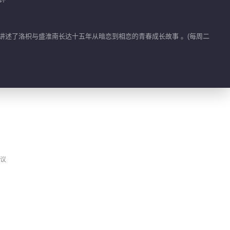
01:03
讲述了洛枳与盛淮南长达十五年从暗恋到相恋的青春成长故事 。(每周二
百丽戈壁的分手快乐
00:58
辩手胡一天
01:12
边喝边哭！展颜的醉酒
议
戏小秘诀
01:27
戈壁被连环扇巴掌