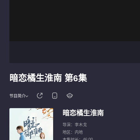
暗恋橘生淮南 第6集
节目简介
暗恋橘生淮南
导演：李木戈
地区：内地
本集时长：46:00