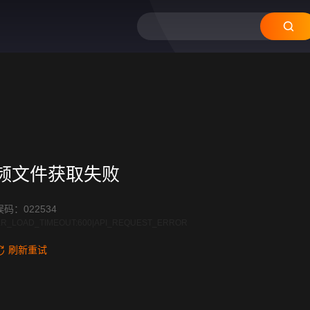
频文件获取失败
码：022534
R_LOAD_TIMEOUT:600|API_REQUEST_ERROR
刷新重试