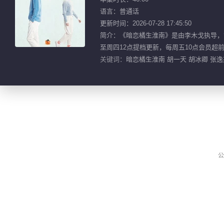
语言：普通话
更新时间：2026-07-28 17:45:50
简介：《暗恋橘生淮南》是由李木戈执导，
至周四12点提档更新，每周五10点会员超前
关键词：
暗恋橘生淮南 胡一天 胡冰卿 张逸杰
公