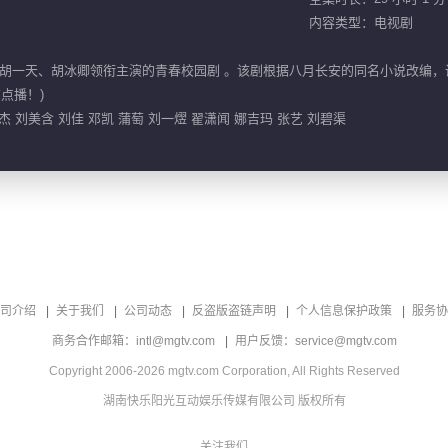
内容类型：电视剧
胡一天、胡冰卿领衔主演的青春校园剧 。该剧根据八月长安的同名小说改编，
点播！)
 刘美含 刘佳 邓凯 蒲萄 刘一熤 翟潇闻 娜吉玛 张艺 刘碧渠
司介绍
关于我们
公司动态
反盗版盗链声明
个人信息保护政策
服务协
商务合作邮箱：intl@mgtv.com
用户反馈：service@mgtv.com
Copyright 2006-2026 mgtv.com Corporation, All Rights Reserved
湖南快乐阳光互动娱乐传媒有限公司 版权所有
关注我们