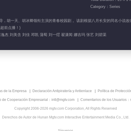
Category：Series
木戈执导，胡一天、胡冰卿领衔主演的青春校园剧 。该剧根据八月长安的同名小说
超前点播！)
逸杰 刘美含 刘佳 邓凯 蒲萄 刘一熤 翟潇闻 娜吉玛 张艺 刘碧渠
as de la Empresa
Declaración Antipiratería y Antienlace
Política de Protecci
co de Cooperación Empresarial：intl@mgtv.com
Comentarios de los Usuarios：
Copyright 2006-2026 mgtv.com Corporation, All Rights Reserved
Derechos de Autor de Hunan Mgtv.com Interactive Entertainment Media Co., Ltd.
Síguenos