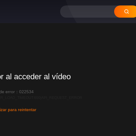
or al acceder al vídeo
 de error：022534
R_LOAD_TIMEOUT:600|API_REQUEST_ERROR
izar para reintentar