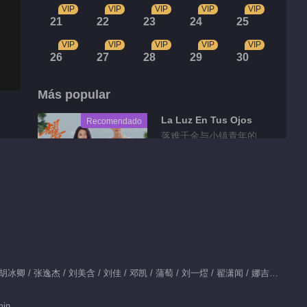
VIP
VIP
VIP
VIP
VIP
21
22
23
24
25
VIP
VIP
VIP
VIP
VIP
26
27
28
29
30
Más popular
La Luz En Tus Ojos
Recomendado
落难千金与小镇青年的
互相救赎
Fragmentos
百丽吐槽戈壁的男友力
01:18
Protagonista：胡一天 / 胡冰卿 / 张逸杰 / 刘美含 / 刘佳 / 邓凯 / 蒲萄 / 刘一熤 / 翟潇闻 / 娜吉玛 / 张艺 / 刘碧渠
跑出少年感No.1
min