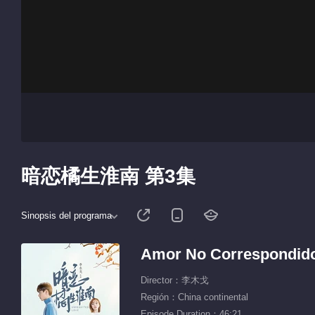
暗恋橘生淮南 第3集
Sinopsis del programa
Amor No Correspondid
Director：李木戈
Región：China continental
Episode Duration：46:21