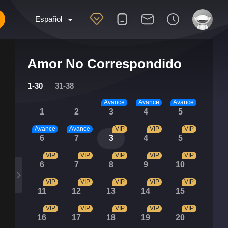
Español
Amor No Correspondido
1-30
31-38
Avance
Avance
Avance
1
2
3
4
5
Avance
Avance
VIP
VIP
VIP
6
7
3
4
5
VIP
VIP
VIP
VIP
VIP
6
7
8
9
10
VIP
VIP
VIP
VIP
VIP
11
12
13
14
15
VIP
VIP
VIP
VIP
VIP
16
17
18
19
20