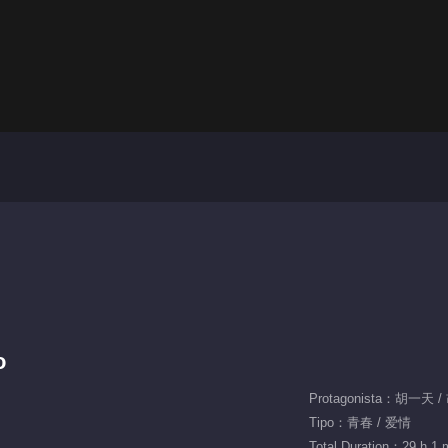
o
Tipo：青春 / 爱情
Total Duration：29 h 1 