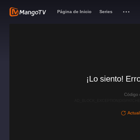
Página de Inicio
Series
¡Lo siento! Err
Código
AD_BLOCK_EXCEPTION|DISPATCHE
Actual