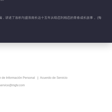
01:03
改编，讲述了洛枳与盛淮南长达十五年从暗恋到相恋的青春成长故事 。(每
百丽戈壁的分手快乐
00:58
辩手胡一天
01:12
边喝边哭！展颜的醉酒
ón de Información Personal
Acuerdo de Servicio
戏小秘诀
service@mgtv.com
01:27
戈壁被连环扇巴掌