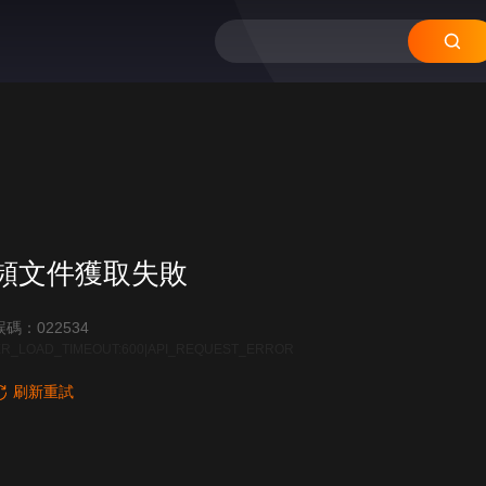
頻文件獲取失敗
碼：022534
R_LOAD_TIMEOUT:600|API_REQUEST_ERROR
刷新重試