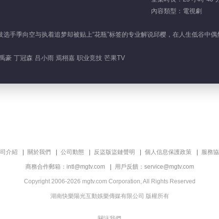
內容類型：電視劇
竞技选手季向空与执着追梦却被贴上“花瓶”标签的专业解说邱樱，在人生低谷中
禹豪 丁冠森 吕小雨 焉栩嘉 职业竞技 芒果TV
司介紹
關於我們
公司動態
反盜版盜鏈聲明
個人信息保護政策
服務協
商務合作郵箱：intl@mgtv.com
用戶反饋：service@mgtv.com
Copyright 2006-2026 mgtv.com Corporation, All Rights Reserved
湖南快樂陽光互動娛樂傳媒有限公司 版權所有
關注我們