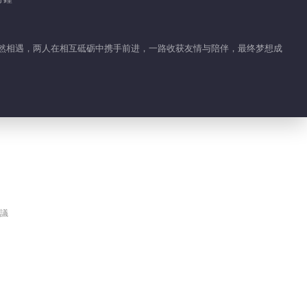
01:20
季向空邱櫻相愛相殺
偶然相遇，两人在相互砥砺中携手前进，一路收获友情与陪伴，最终梦想成
01:07
電競男孩王一博毒舌上
線
01:00
戰場欺詐師季向空肩負
重任
議
02:00
王一博原來你是這樣的
“電競男孩”
02:10