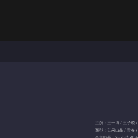
主演：王一博 / 王子璇 / 
類型：芒果出品 / 青春 / 
全集時長：25 小時 40 