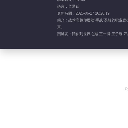
語言：普通话
更新時間：2026-06-17 16:28:19
簡介：战术高超却屡陷“手残”误解的职业
真。
關鍵詞：
陪你到世界之巅 王一博 王子璇 严
公