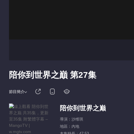
陪你到世界之巔 第27集
節目簡介
陪你到世界之巅
導演：沙维琪
地區：內地
本集時長：47:53