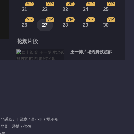
VIP
VIP
VIP
VIP
VIP
21
22
23
24
25
VIP
VIP
VIP
VIP
VIP
26
27
28
29
30
花絮片段
王一博片場秀舞技超帥
00:49
鳳凰戰隊專訪時間
00:58
季向空實力示范直男約
严禹豪 / 丁冠森 / 吕小雨 / 焉栩嘉
會雷區
网剧 / 爱情 / 偶像
分鐘