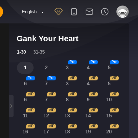
English
Gank Your Heart
1-30
31-35
Pre
Pre
Pre
1
2
3
4
5
Pre
Pre
VIP
VIP
VIP
6
7
3
4
5
VIP
VIP
VIP
VIP
VIP
6
7
8
9
10
VIP
VIP
VIP
VIP
VIP
11
12
13
14
15
VIP
VIP
VIP
VIP
VIP
16
17
18
19
20