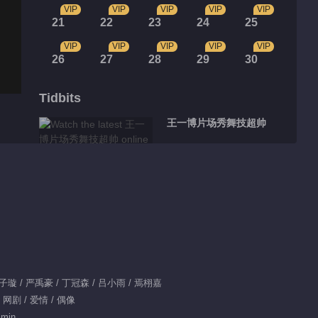
VIP
VIP
VIP
VIP
VIP
21
22
23
24
25
VIP
VIP
VIP
VIP
VIP
26
27
28
29
30
Tidbits
王一博片场秀舞技超帅
00:49
凤凰战队专访时间
00:58
季向空实力示范直男约
 王子璇 / 严禹豪 / 丁冠森 / 吕小雨 / 焉栩嘉
会雷区
 网剧 / 爱情 / 偶像
 min