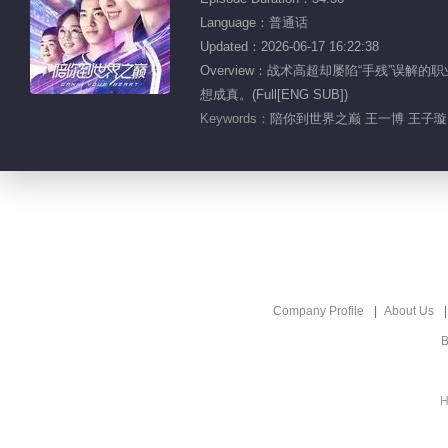
Language：普通话
Updated：2026-06-17 16:22:38
Overview：战术高超却屡陷“手残”
想成真。(Full[ENG SUB])
Keywords：
陪你到世界之巅 王一博 王子璇 
Company Profile
About Us
B
H