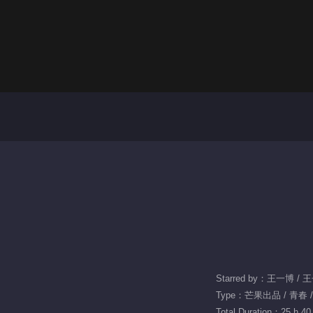
Starred by：王一博 /
Type：芒果出品 / 青春 /
Total Duration：25 h 40