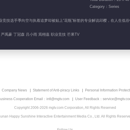
Category：Series
误解的职业竞技选手季向空与执着追梦却被贴上“花瓶”标签的专业解说邱樱，在人
严禹豪 丁冠森 吕小雨 焉栩嘉 职业竞技 芒果TV
Company News
Statement of Anti-piracy Links
Personal Information Protect
usiness Cooperation Email：intl@mgtv.com
User Feedback：service@mgtv.c
Copyright 2006-2026 mgtv.com Corporation, All Rights Reserved
unan Happy Sunshine Interactive Entertainment Media Co., Ltd. All Rights Reserv
Follow Us