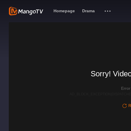
Homepage
Drama
Sorry! Video
Erro
AD_BLOCK_EXCEPTION|DISPATCHE
R