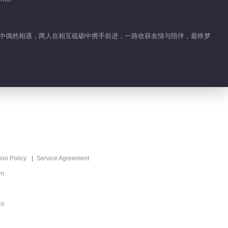
01:20
季向空邱樱相爱相杀
生低谷中偶然相遇，两人在相互砥砺中携手前进，一路收获友情与陪伴，最终梦
01:07
电竞男孩王一博毒舌上
线
01:00
战场欺诈师季向空肩负
重任
ion Policy
Service Agreement
02:00
om
王一博原来你是这样
的“电竞男孩”
ed
02:10