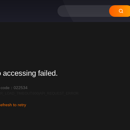
 accessing failed.
r code：022534
R_LOAD_TIMEOUT:600|API_REQUEST_ERROR
efresh to retry