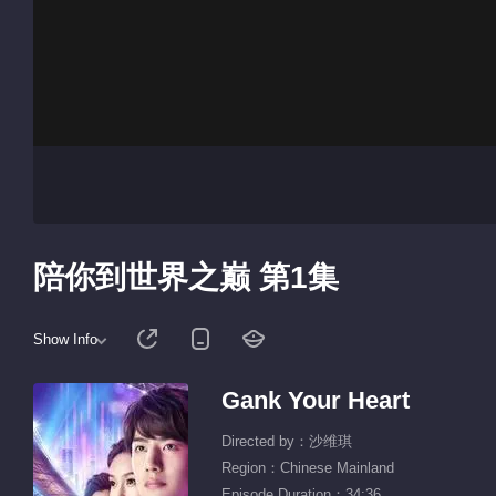
陪你到世界之巅 第1集
Show Info
Gank Your Heart
Directed by：沙维琪
Region：Chinese Mainland
Episode Duration：34:36