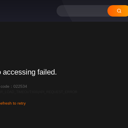
 accessing failed.
r code：022534
R_LOAD_TIMEOUT:600|API_REQUEST_ERROR
efresh to retry