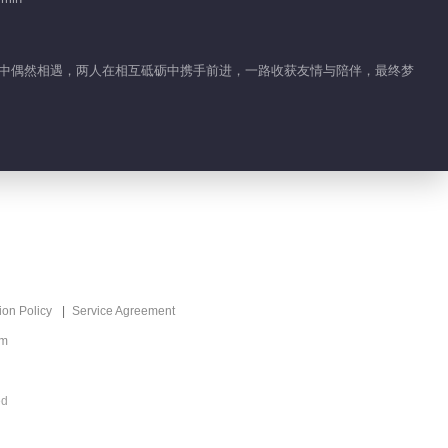
01:20
季向空邱樱相爱相杀
生低谷中偶然相遇，两人在相互砥砺中携手前进，一路收获友情与陪伴，最终梦
01:07
电竞男孩王一博毒舌上
线
01:00
战场欺诈师季向空肩负
重任
ion Policy
Service Agreement
02:00
om
王一博原来你是这样
的“电竞男孩”
ed
02:10