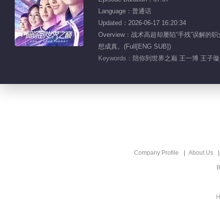
Language：普通话
Updated：2026-06-17 16:20:34
Overview：战术高超却屡陷“手残”
想成真。(Full[ENG SUB])
Keywords：
陪你到世界之巅 王一博 王子璇 
Company Profile
About Us
B
H