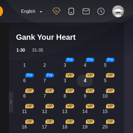
English
Gank Your Heart
1-30
31-35
Pre
Pre
Pre
1
2
3
4
5
Pre
Pre
VIP
VIP
VIP
6
7
3
4
5
VIP
VIP
VIP
VIP
VIP
6
7
8
9
10
VIP
VIP
VIP
VIP
VIP
11
12
13
14
15
VIP
VIP
VIP
VIP
VIP
16
17
18
19
20