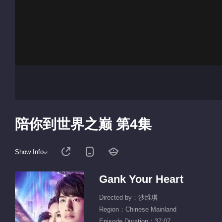
陪你到世界之巅 第4集
Show Info
Gank Your Heart
Directed by：沙维琪
Region：Chinese Mainland
Episode Duration：37:07