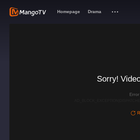
Homepage
Drama
Sorry! Video
Erro
AD_BLOCK_EXCEPTION|DISPATCHE
R