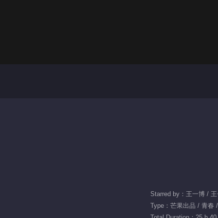
Starred by：王一博 /
Type：芒果出品 / 青春 /
Total Duration：25 h 40