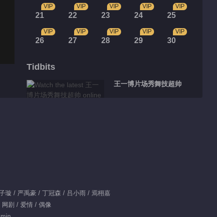
VIP
VIP
VIP
VIP
VIP
21
22
23
24
25
VIP
VIP
VIP
VIP
VIP
26
27
28
29
30
Tidbits
王一博片场秀舞技超帅
00:49
凤凰战队专访时间
00:58
季向空实力示范直男约
 王子璇 / 严禹豪 / 丁冠森 / 吕小雨 / 焉栩嘉
会雷区
 网剧 / 爱情 / 偶像
 min