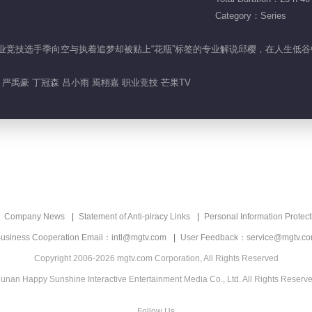
Category：Series
误解的职业竞技选手季向空与执着追梦却被贴上“花瓶”标签的专业解说邱樱，在人
严禹豪 丁冠森 吕小雨 焉栩嘉 职业竞技 芒果TV
Company News
Statement of Anti-piracy Links
Personal Information Protect
usiness Cooperation Email：intl@mgtv.com
User Feedback：service@mgtv.c
Copyright 2006-2026 mgtv.com Corporation, All Rights Reserved
unan Happy Sunshine Interactive Entertainment Media Co., Ltd. All Rights Reserv
Follow Us