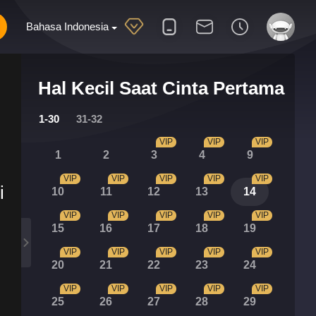
Bahasa Indonesia
Hal Kecil Saat Cinta Pertama
1-30
31-32
VIP
VIP
VIP
1
2
3
4
9
VIP
VIP
VIP
VIP
VIP
i
10
11
12
13
14
VIP
VIP
VIP
VIP
VIP
15
16
17
18
19
VIP
VIP
VIP
VIP
VIP
20
21
22
23
24
VIP
VIP
VIP
VIP
VIP
25
26
27
28
29