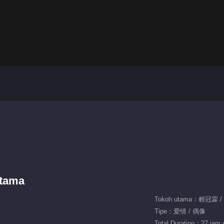
rtama
Tokoh utama：赖冠霖 
Tipe：爱情 / 偶像
Total Duration：27 jam 