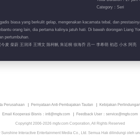
Category：Seri
is biasa yang berkulit gelap, mengenakan kacamata tebal, dan prestasinya bi
antu orang lain, dia pertama kalinya jatuh hati. Di bawah dorongan Liang 
dan pertumbuhan.
今麦 柴蔚 王润泽 王博文 陈柯帆 朱近桐 徐海乔 吕一 李希萌 初恋 小水 阿亮
ita Perusahaan
Pernyataan Anti-Pembajakan Tautan
Kebijakan Perlindunga
Email Kooperasi Bisnis：intl@mgtv.com
Feedback User：service@mgtv.com
Copyright 2006-2026 mgtv.com Corporation, All Rights Reserved
Sunshine Interactive Entertainment Media Co., Ltd. Semua Hak dilindungi oleh u