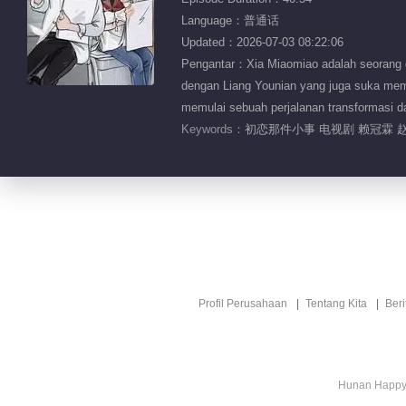
Language：普通话
Updated：2026-07-03 08:22:06
Pengantar：Xia Miaomiao adalah seorang gad
dengan Liang Younian yang juga suka memb
memulai sebuah perjalanan transformasi 
Keywords：
初恋那件小事 电视剧 赖冠霖 赵
Profil Perusahaan
Tentang Kita
Ber
Hunan Happy 