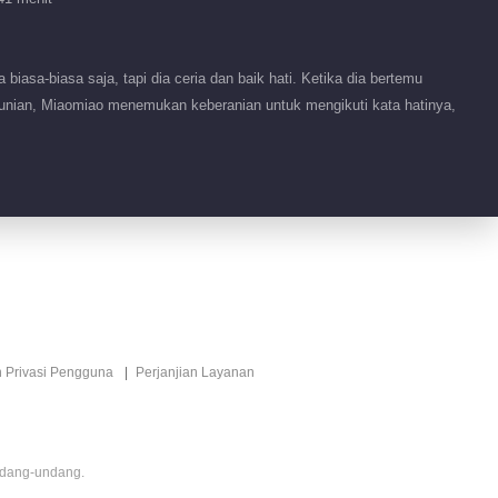
全是名场面！幕后精彩
大曝光
asa-biasa saja, tapi dia ceria dan baik hati. Ketika dia bertemu
Younian, Miaomiao menemukan keberanian untuk mengikuti kata hatinya,
01:59
梁又年亲夏淼淼不打马
赛克
01:30
梁又年是最喜欢你
的！！
02:25
n Privasi Pengguna
Perjanjian Layanan
梁又年暗恋独白
02:40
ndang-undang.