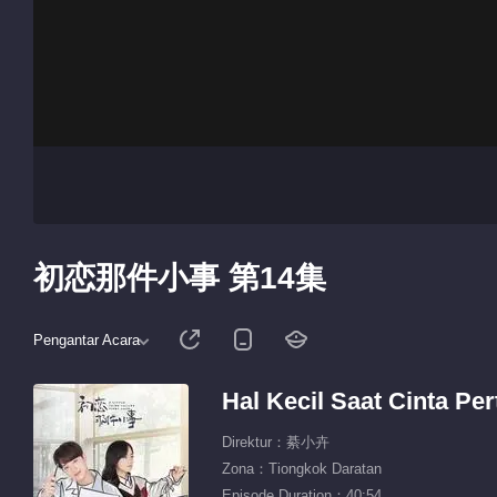
初恋那件小事 第14集
Pengantar Acara
Hal Kecil Saat Cinta Pe
Direktur：綦小卉
Zona：Tiongkok Daratan
Episode Duration：40:54