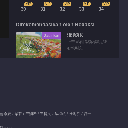
VIP
VIP
VIP
VIP
VIP
30
31
32
33
34
Direkomendasikan oleh Redaksi
浪漫疯长
Sarankan
上芒果看情感内容见证
心动时刻
Highlight
赵今麦大赞赖冠霖 曝
光剧组糗事
02:15
灵魂画手赖冠霖回忆暴
/ 赵今麦 / 柴蔚 / 王润泽 / 王博文 / 陈柯帆 / 徐海乔 / 吕一
雨牵手
01:25
41 menit