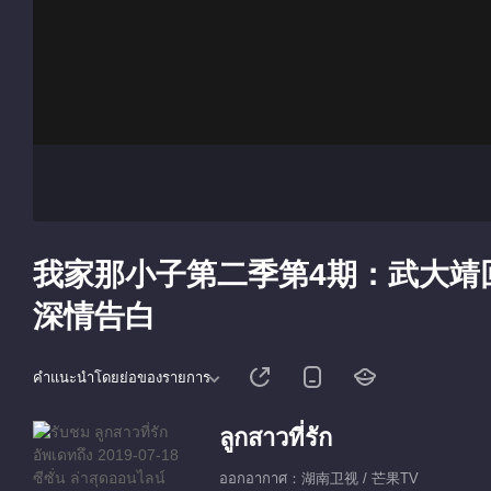
我家那小子第二季第4期：武大靖
深情告白
คำแนะนำโดยย่อของรายการ
ลูกสาวที่รัก
ออกอากาศ：湖南卫视 / 芒果TV