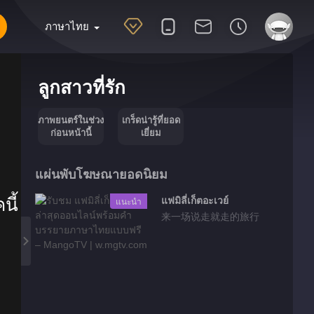
ภาษาไทย
ลูกสาวที่รัก
ภาพยนตร์ในช่วง
เกร็ดน่ารู้ที่ยอด
ก่อนหน้านี้
เยี่ยม
แผ่นพับโฆษณายอดนิยม
นี้
แฟมิลี่เก็ตอะเวย์
แนะนำ
来一场说走就走的旅行