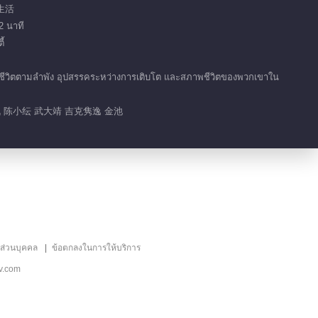
 生活
2 นาที
้
ช้ชีวิตตามลำพัง อุปสรรคระหว่างการเติบโต และสภาพชีวิตของพวกเขาใน
 陈小纭 武大靖 吉克隽逸 金池
ลส่วนบุคคล
ข้อตกลงในการให้บริการ
v.com