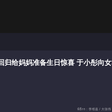
回归给妈妈准备生日惊喜 于小彤向女
พิธีกร：李维嘉 / 大张伟