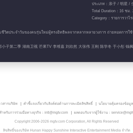
ประเภท：亲子 / 明星 /
Total Duration：16 ชม. 
Category：รายการวาไรตี
ดตามชีวิตประจำวันของคนรุ่นใหม่ผู้ทรงอิทธิพลจากหลากหลายวงการ ถ่ายทอดการใ
小子第二季 湖南卫视 芒果TV 李维嘉 刘欣然 大张伟 王刚 陈学冬 于小彤 钱枫
าวสารบริษัท
คำชี้แจงเกี่ยวกับลิงค์ต่อต้านการละเมิดลิขสิทธิ์
นโยบายคุ้มครองข้อมู
ลสำหรับการร่วมมือทางธุรกิจ：intl@mgtv.com
ผลตอบรับจากผู้ใช้งาน：service@mgt
Copyright 2006-2026 mgtv.com Corporation, All Rights Reserved
ลิขสิทธิ์ของบริษัท Hunan Happy Sunshine Interactive Entertainment Media จำกัด