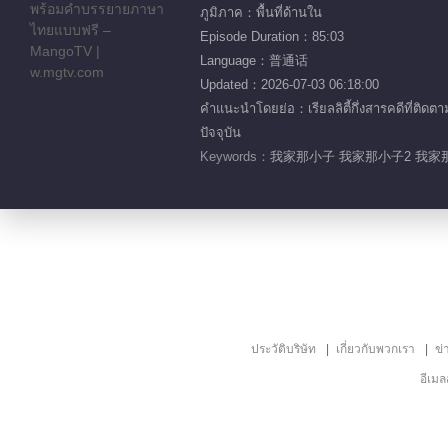
ภูมิภาค：พื้นที่ด้านใน
Episode Duration：85:03
Language：普通话
Updated：2026-07-03 06:18:00
คำแนะนำโดยย่อ：เรียลลิตี้กึ่งสารคดีที่ติ
ปัจจุบัน
Keywords：
我家那小子 我家那小子2 我家那
ประวัติบริษัท
เกี่ยวกับพวกเรา
ข่
อีเม