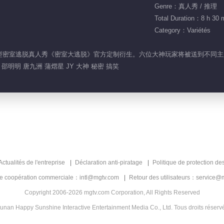
Genre：真人秀 / 推理
Total Duration：8 h 30 
Category：Variétés
的超大型密室逃脱真人秀《密室大逃脱》官方定制衍生。六位大神玩家将被送到不
 邵明明 唐九洲 蒲熠星 JY 大神 秘密 搞笑
Actualités de l'entreprise
Déclaration anti-piratage
Politique de protection de
de coopération commerciale：intl@mgtv.com
Retour des utilisateurs：service@
Copyright 2006-2026 mgtv.com Corporation, All Rights Reserved
unan Happy Sunshine Interactive Entertainment Media Co., Ltd. Tous droits réserv