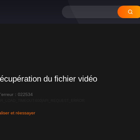
écupération du fichier vidéo
'erreur：022534
R_LOAD_TIMEOUT:600|API_REQUEST_ERROR
liser et réessayer