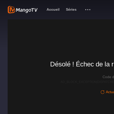
Accueil
Séries
Désolé ! Échec de la r
Code d
AD_BLOCK_EXCEPTION|DISPATCHE
Actua