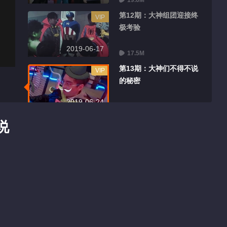
19.6M
第12期：大神组团迎接终
VIP
极考验
2019-06-17
17.5M
第13期：大神们不得不说
VIP
的秘密
2019-06-24
21.0M
说
Contenu chaud
Camp
Recommander
d'Entraînement de
Cube
Cube Training Camp