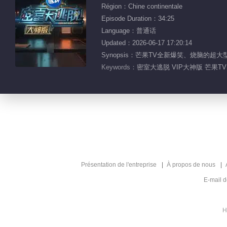
Région：Chine continentale
Episode Duration：34:25
Language：普通话
Updated：2026-06-17 17:20:14
Synopsis：芒果TV全新爆笑、烧脑
Keywords：
密室大逃脱 VIP大神版 芒果TV
Présentation de l'entreprise
À propos de nous
E-mail 
H