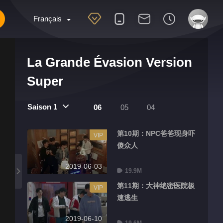
Français
La Grande Évasion Version
Super
Saison 1
06
05
04
第10期：NPC爸爸现身吓
VIP
傻众人
2019-06-03
19.9M
第11期：大神绝密医院极
VIP
速逃生
2019-06-10