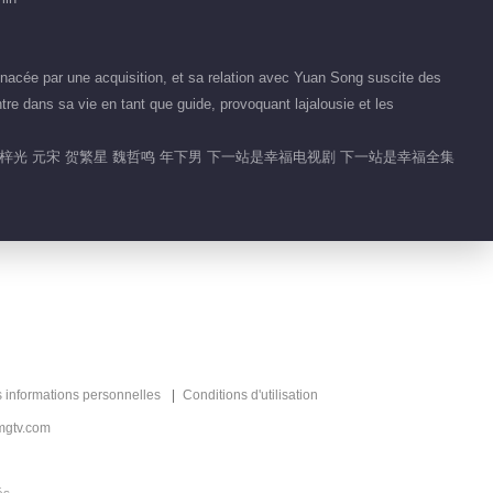
Retrouvez-vous
00:16
nacée par une acquisition, et sa relation avec Yuan Song suscite des
周年庆限免！繁星相宋
tre dans sa vie en tant que guide, provoquant lajalousie et les
陪你过年
丁梓光 元宋 贺繁星 魏哲鸣 年下男 下一站是幸福电视剧 下一站是幸福全集
01:03
想见你 宋威龙
01:31
宋威龙自曝爸妈看自家
儿子谈恋爱会尴尬
s informations personnelles
Conditions d'utilisation
00:51
mgtv.com
宋威龙觉得“繁星元
宋”超甜