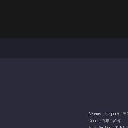
Acteurs principau
Genre：都市 / 爱情
Total Duration：31 h 5 