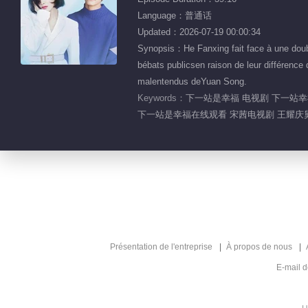
Language：普通话
Updated：2026-07-19 00:00:34
Synopsis：He Fanxing fait face à une doubl
bébats publicsen raison de leur différence 
malentendus deYuan Song.
Keywords：
下一站是幸福 电视剧 下一站幸
下一站是幸福在线观看 宋茜电视剧 王耀庆舅
Présentation de l'entreprise
À propos de nous
E-mail 