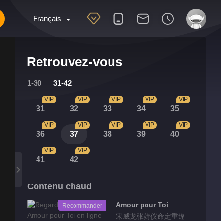
Français
Retrouvez-vous
1-30
31-42
VIP
VIP
VIP
VIP
VIP
31
32
33
34
35
VIP
VIP
VIP
VIP
VIP
36
37
38
39
40
VIP
VIP
41
42
Contenu chaud
Amour pour Toi
Recommander
宋威龙张婧仪命定重逢