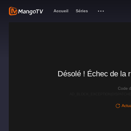
Accueil
Séries
Désolé ! Échec de la r
Code d
AD_BLOCK_EXCEPTION|DISPATCHE
Actua