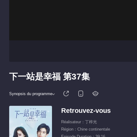
下一站是幸福 第37集
Synopsis du programme
Retrouvez-vous
Réalisateur：丁梓光
Région：Chine continentale
Episode Duration：39:16