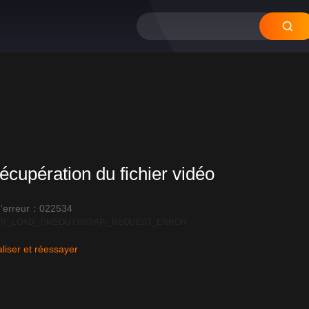
écupération du fichier vidéo
'erreur：022534
R_LOAD_TIMEOUT:600|API_REQUEST_ERROR
liser et réessayer