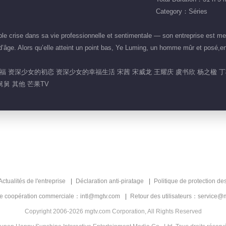
Category：Séries
e crise dans sa vie professionnelle et sentimentale — son entreprise est me
d’âge. Alors qu’elle atteint un point bas, Ye Luming, un homme mûr et posé,en
福 资深少女的初恋 资深少女的幸福生活 宋茜 宋威龙 王耀庆 虞书欣 杨之楹 
舅 其他 芒果TV
Actualités de l'entreprise
Déclaration anti-piratage
Politique de protection de
de coopération commerciale：intl@mgtv.com
Retour des utilisateurs：service@
Copyright 2006-2026 mgtv.com Corporation, All Rights Reserved