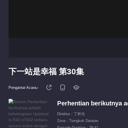
下一站是幸福 第30集
Pengantar Acara
Perhentian berikutnya 
Direktur：丁梓光
Zona：Tiongkok Daratan
Episode Duration：39:41