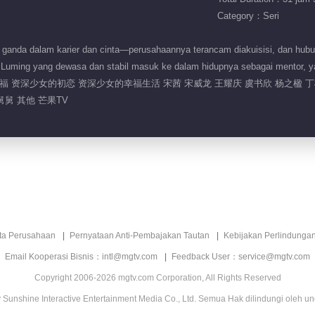
Category：Seri
ganda dalam karier dan cinta—perusahaannya terancam diakuisisi, dan hub
Ye Luming yang dewasa dan stabil masuk ke dalam hidupnya sebagai mentor,
福 资深少女的初恋 资深少女的幸福生活 宋茜 宋威龙 王耀庆 虞书欣 杨之楹 
舅 其他 芒果TV
ita Perusahaan
Pernyataan Anti-Pembajakan Tautan
Kebijakan Perlindunga
Email Kooperasi Bisnis：intl@mgtv.com
Feedback User：service@mgtv.com
Copyright 2006-2026 mgtv.com Corporation, All Rights Reserved
Sunshine Interactive Entertainment Media Co., Ltd. Semua Hak dilindungi oleh u