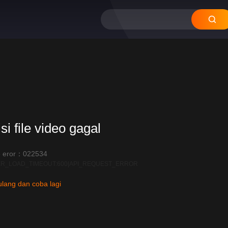
si file video gagal
 eror：022534
R_LOAD_TIMEOUT:600|API_REQUEST_ERROR
lang dan coba lagi