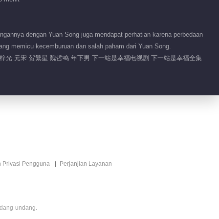
Fitur EP 1 No.2
Perhentian
berikutnya adalah
ungannya dengan Yuan Song juga mendapat perhatian karena perbedaan
00:12
kebahagiaan
 yang memicu kecemburuan dan salah paham dari Yuan Song.
丁梓光 元宋 贺繁星 魏哲鸣 年下男 下一站是幸福电视剧 下一站是幸福全集
Fitur EP 42 No.3
Perhentian
berikutnya adalah
00:29
kebahagiaan
Fitur EP 42 No.2
Perhentian
berikutnya adalah
00:16
kebahagiaan
n Privasi Pengguna
Perjanjian Layanan
周年庆限免！繁星相宋
陪你过年
01:03
ndang-undang.
想见你 宋威龙