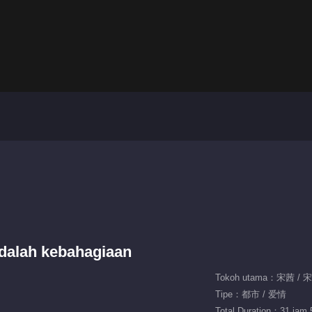
adalah kebahagiaan
Tokoh utama：宋茜 /
Tipe：都市 / 爱情
Total Duration：31 jam 