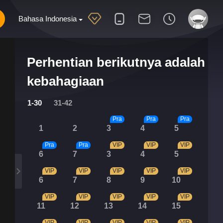
Bahasa Indonesia
Perhentian berikutnya adalah
kebahagiaan
1-30
31-42
Pra
Pra
Pra
1
2
3
4
5
Pra
Pra
VIP
VIP
VIP
6
7
3
4
5
VIP
VIP
VIP
VIP
VIP
6
7
8
9
10
VIP
VIP
VIP
VIP
VIP
11
12
13
14
15
VIP
VIP
VIP
VIP
VIP