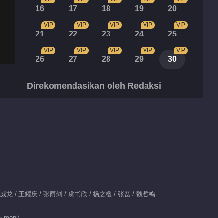
16
17
18
19
20
VIP
VIP
VIP
VIP
VIP
21
22
23
24
25
VIP
VIP
VIP
VIP
VIP
26
27
28
29
30
Direkomendasikan oleh Redaksi
Cinta Untukmu
Sarankan
宋威龙张婧仪命定重逢
再相守
Highlight
Fitur EP 1 No.3
Perhentian
 宋威龙 / 王耀庆 / 张雨剑 / 虞书欣 / 杨之楹 / 张磊 / 魏哲鸣
berikutnya adalah
00:57
kebahagiaan
5 menit