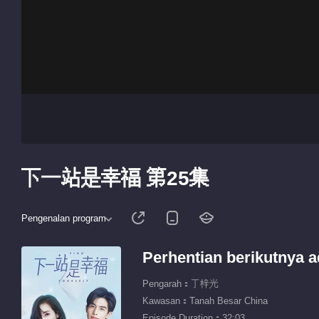
下一站是幸福 第25集
Pengenalan program
Perhentian berikutnya 
Pengarah：丁梓光
Kawasan：Tanah Besar China
Episode Duration：32:03