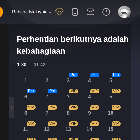
Bahasa Malaysia
Perhentian berikutnya adalah
kebahagiaan
1-30
31-42
Pra
Pra
Pra
1
2
3
4
5
Pra
Pra
VIP
VIP
VIP
6
7
3
4
5
VIP
VIP
VIP
VIP
VIP
6
7
8
9
10
VIP
VIP
VIP
VIP
VIP
11
12
13
14
15
VIP
VIP
VIP
VIP
VIP