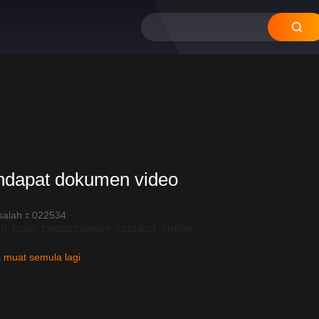
ndapat dokumen video
salah：022534
R_LOAD_TIMEOUT:600|API_REQUEST_ERROR
 muat semula lagi