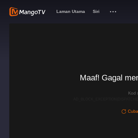
Laman Utama
Siri
Maaf! Gagal me
Kod 
AD_BLOCK_EXCEPTION|DISPATCHE
Cuba