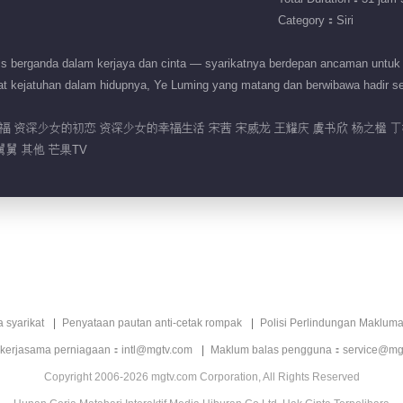
Category：Siri
 berganda dalam kerjaya dan cinta — syarikatnya berdepan ancaman untuk 
at kejatuhan dalam hidupnya, Ye Luming yang matang dan berwibawa hadir 
福 资深少女的初恋 资深少女的幸福生活 宋茜 宋威龙 王耀庆 虞书欣 杨之楹 
舅 其他 芒果TV
a syarikat
Penyataan pautan anti-cetak rompak
Polisi Perlindungan Makluma
 kerjasama perniagaan：intl@mgtv.com
Maklum balas pengguna：service@mg
Copyright 2006-2026 mgtv.com Corporation, All Rights Reserved