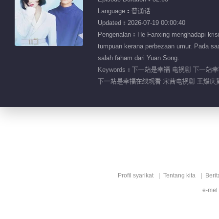
Language：普通话
Updated：2026-07-19 00:00:40
Pengenalan：He Fanxing menghadapi krisis
tumpuan kerana perbezaan umur. Pada sa
salah faham dari Yuan Song.
Keywords：
下一站是幸福 电视剧 下一站幸
下一站是幸福在线观看 宋茜电视剧 王耀庆舅
Profil syarikat
Tentang kita
Berit
e-mel