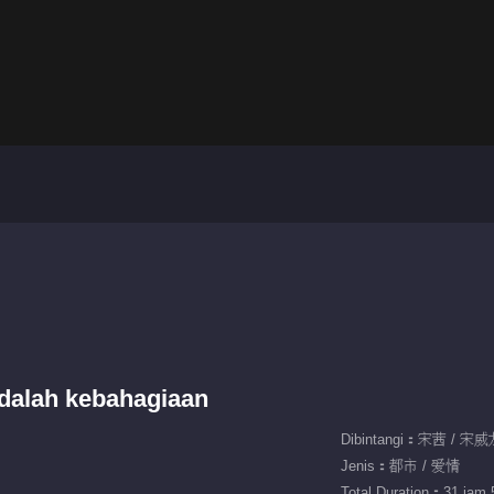
adalah kebahagiaan
Dibintangi：宋茜 / 宋
Jenis：都市 / 爱情
Total Duration：31 jam 5