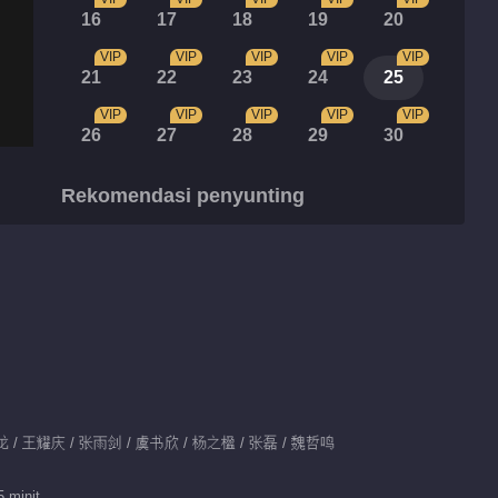
16
17
18
19
20
VIP
VIP
VIP
VIP
VIP
21
22
23
24
25
VIP
VIP
VIP
VIP
VIP
26
27
28
29
30
Rekomendasi penyunting
Cinta Abadi
Mengesyorkan
Untukmu
宋威龙张婧仪命定重逢
再相守
Sorotan
Tidbit EP 1 No.3
Perhentian
威龙 / 王耀庆 / 张雨剑 / 虞书欣 / 杨之楹 / 张磊 / 魏哲鸣
berikutnya adalah
00:57
kebahagiaan
 minit