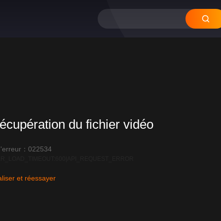
écupération du fichier vidéo
'erreur：022534
R_LOAD_TIMEOUT:600|API_REQUEST_ERROR
liser et réessayer