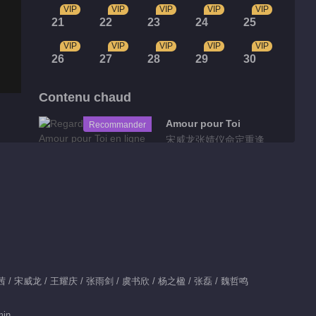
VIP
VIP
VIP
VIP
VIP
21
22
23
24
25
VIP
VIP
VIP
VIP
VIP
26
27
28
29
30
Contenu chaud
Amour pour Toi
Recommander
宋威龙张婧仪命定重逢
再相守
Clips
Clips EP 1 No.3
Retrouvez-vous
00:57
x：宋茜 / 宋威龙 / 王耀庆 / 张雨剑 / 虞书欣 / 杨之楹 / 张磊 / 魏哲鸣
Clips EP 1 No.2
min