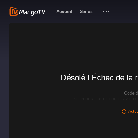
Accueil
Séries
Désolé ! Échec de la r
Code d
AD_BLOCK_EXCEPTION|DISPATCHE
Actua