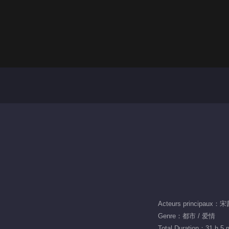
Acteurs principau
Genre：都市 / 爱情
Total Duration：31 h 5 