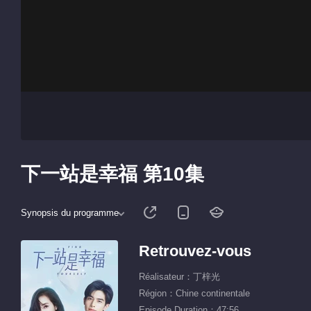
下一站是幸福 第10集
Synopsis du programme
Retrouvez-vous
Réalisateur：丁梓光
Région：Chine continentale
Episode Duration：47:56