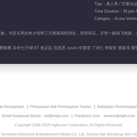
Tipe：真人秀 / 芒果出
Total Duration：34 jam 
Category：Acara Variet
拜师学艺之旅，与音乐界的奇才前辈三天两夜同吃同住，同苦同乐。尽管一路鸡飞狗
萧敬腾 乐华七子NEXT 朱正廷 范丞丞 Justin 毕雯珺 丁泽仁 李权哲 黄新淳 黄
ita Perusahaan
Pernyataan Anti-Pembajakan Tautan
Kebijakan Perlindunga
Email Kooperasi Bisnis：intl@mgtv.com
Feedback User：service@mgtv.com
Copyright 2006-2026 mgtv.com Corporation, All Rights Reserved
Sunshine Interactive Entertainment Media Co., Ltd. Semua Hak dilindungi oleh u