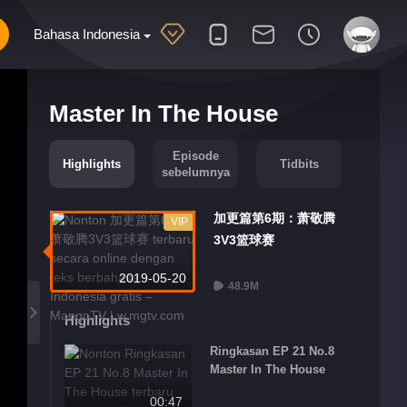
Bahasa Indonesia
Master In The House
Episode
Highlights
Tidbits
sebelumnya
加更篇第6期：萧敬腾
VIP
3V3篮球赛
2019-05-20
48.9M
Highlights
Ringkasan EP 21 No.8
Master In The House
00:47