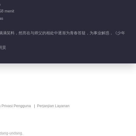
品
01:09
58 menit
朱正廷转行当篮球解说员？
as
跳，满满笑料，然而在与师父的相处中逐渐为青春答疑，为事业解惑，《少年
00:36
Ringkasan EP 21 No.2
明昊
Master In The House
00:56
萧敬腾放狠话输了就吞篮球
00:40
黄明昊自诩温州流川枫被群嘲
n Privasi Pengguna
Perjanjian Layanan
00:54
Ringkasan EP 21 No.1
ndang-undang.