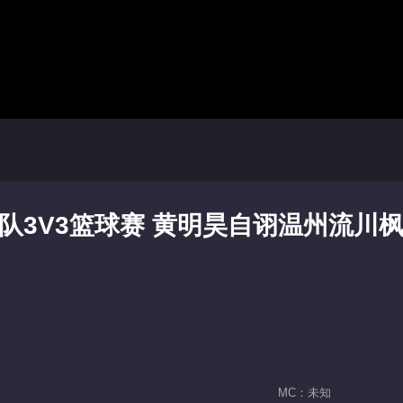
队3V3篮球赛 黄明昊自诩温州流川
MC：未知