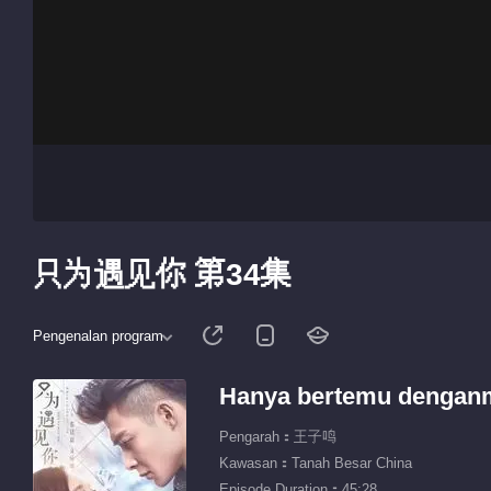
只为遇见你 第34集
Pengenalan program
Hanya bertemu denganm
Pengarah：王子鸣
Kawasan：Tanah Besar China
Episode Duration：45:28