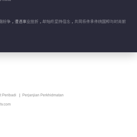
了家庭纷争，遭遇事业挫折，却始终坚持信念，共同将传承传统国粹与时尚前
t Peribadi
Perjanjian Perkhidmatan
tv.com