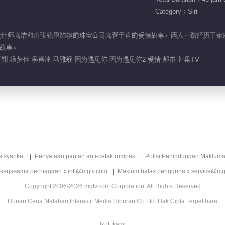
Category：Siri
的珠宝设计师高洁和由张铭恩饰演的珠宝公司高管于直的爱情故事。两人一路经历
故事。
翔 汤梦佳 季肖冰 马雅舒 因为遇见你 因为遇见你2 爱情 都市 芒果TV
a syarikat
Penyataan pautan anti-cetak rompak
Polisi Perlindungan Makluma
 kerjasama perniagaan：intl@mgtv.com
Maklum balas pengguna：service@mg
Copyright 2006-2026 mgtv.com Corporation, All Rights Reserved
Hunan Ceria Matahari Interaktif Media Hiburan Co.Ltd. Hak Cipta Terpelihara
Ikuti kami