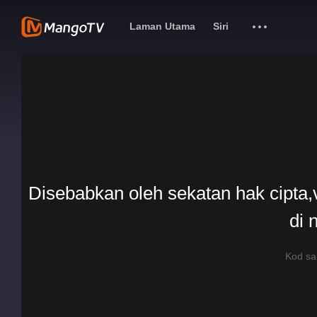
Laman Utama
Siri
Disebabkan oleh sekatan hak cipta,v
di 
Kod s