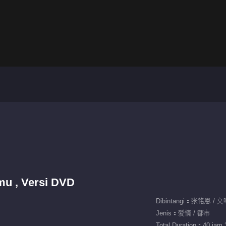
u , Versi DVD
Dibintangi：张铭恩 /
Jenis：爱情 / 都市
Total Duration：40 jam 3