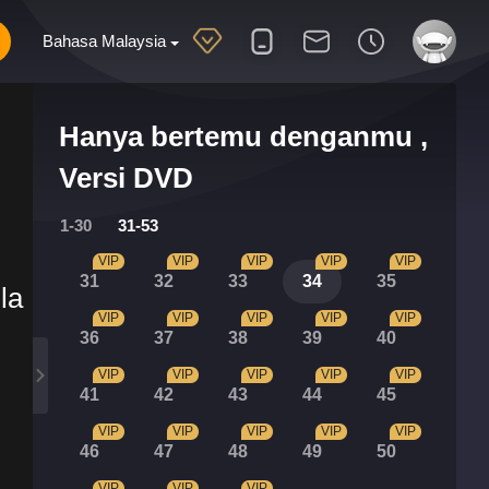
Bahasa Malaysia
Hanya bertemu denganmu ,
Versi DVD
1-30
31-53
VIP
VIP
VIP
VIP
VIP
31
32
33
34
35
la
VIP
VIP
VIP
VIP
VIP
36
37
38
39
40
VIP
VIP
VIP
VIP
VIP
41
42
43
44
45
VIP
VIP
VIP
VIP
VIP
46
47
48
49
50
VIP
VIP
VIP