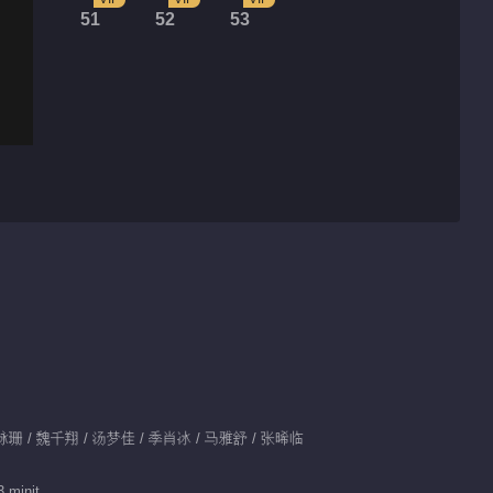
51
52
53
 文咏珊 / 魏千翔 / 汤梦佳 / 季肖冰 / 马雅舒 / 张晞临
 minit