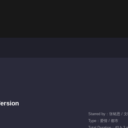
ersion
Starred by：张铭恩 /
Type：爱情 / 都市
Total Duration：40 h 3 