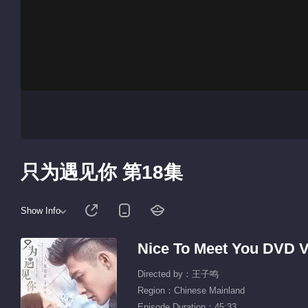
只为遇见你 第18集
Show Info
Nice To Meet You DVD V
Directed by：王子鸣
Region：Chinese Mainland
Episode Duration：45:33