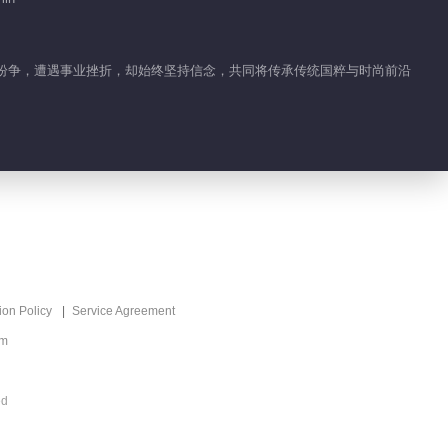
家庭纷争，遭遇事业挫折，却始终坚持信念，共同将传承传统国粹与时尚前沿
ion Policy
Service Agreement
om
ed