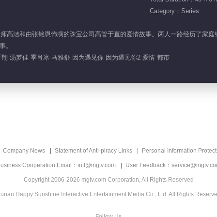
Category：Series
珠宝设计师高洁和由张铭恩饰演的珠宝公司高管于直的爱情故事。两人一路经历了
事。
翔 汤梦佳 季肖冰 马雅舒 因为遇见你 因为遇见你2 爱情 都市
Company News
Statement of Anti-piracy Links
Personal Information Protect
usiness Cooperation Email：intl@mgtv.com
User Feedback：service@mgtv.c
Copyright 2006-2026 mgtv.com Corporation, All Rights Reserved
unan Happy Sunshine Interactive Entertainment Media Co., Ltd. All Rights Reserv
Follow Us