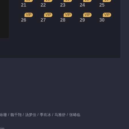
21
22
23
24
25
VIP
VIP
VIP
VIP
VIP
26
27
28
29
30
 文咏珊 / 魏千翔 / 汤梦佳 / 季肖冰 / 马雅舒 / 张晞临
min