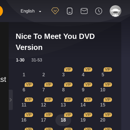
English
Nice To Meet You DVD
Version
1-30
31-53
VIP
VIP
VIP
1
2
3
4
5
st
VIP
VIP
VIP
VIP
VIP
6
7
8
9
10
VIP
VIP
VIP
VIP
VIP
11
12
13
14
15
VIP
VIP
VIP
VIP
VIP
16
17
18
19
20
VIP
VIP
VIP
VIP
VIP