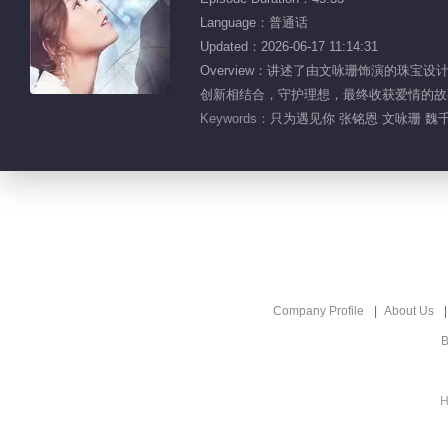
Language：普通话
Updated：2026-06-17 11:14:31
Overview：讲述了由文咏珊饰演的
创新相结合，守护理想，最终收获爱情的故
Keywords：
只为遇见你 张铭恩 文咏珊 魏千
Company Profile
About Us
B
H