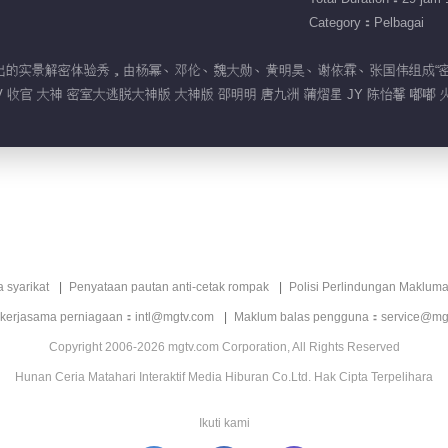
Category：Pelbagai
TV推出的实景解密体验秀，由杨幂、邓伦、魏大勋、黄明昊、谢依霖、张国伟组成“
V 收官 大神 密室大逃脱大神版 大神版 邵明明 唐九洲 蒲熠星 JY 陈怡馨 嘟嘟 
a syarikat
Penyataan pautan anti-cetak rompak
Polisi Perlindungan Makluma
 kerjasama perniagaan：intl@mgtv.com
Maklum balas pengguna：service@mg
Copyright 2006-2026 mgtv.com Corporation, All Rights Reserved
Hunan Ceria Matahari Interaktif Media Hiburan Co.Ltd. Hak Cipta Terpelihara
Ikuti kami