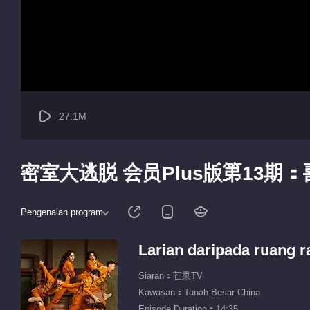
27.1M
密室大逃脱 会员Plus版第13
Pengenalan program
Larian daripada ruang r
Siaran：芒果TV
Kawasan：Tanah Besar China
Episode Duration：14:35