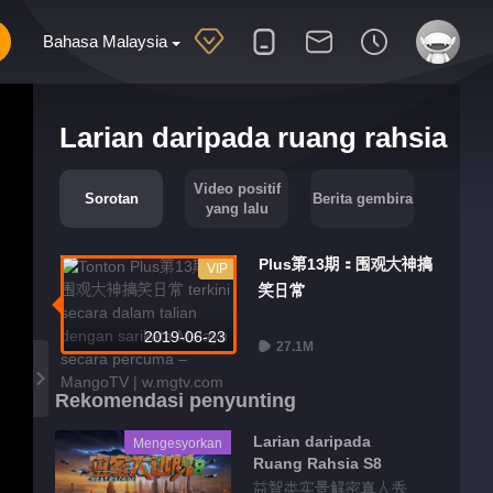
Bahasa Malaysia
Larian daripada ruang rahsia
Video positif
Sorotan
Berita gembira
yang lalu
Plus第13期：围观大神搞
VIP
笑日常
2019-06-23
27.1M
Rekomendasi penyunting
Larian daripada
Mengesyorkan
Ruang Rahsia S8
益智类实景解密真人秀