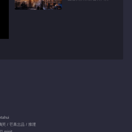
tahui
 搞笑 / 芒果出品 / 推理
1 minit