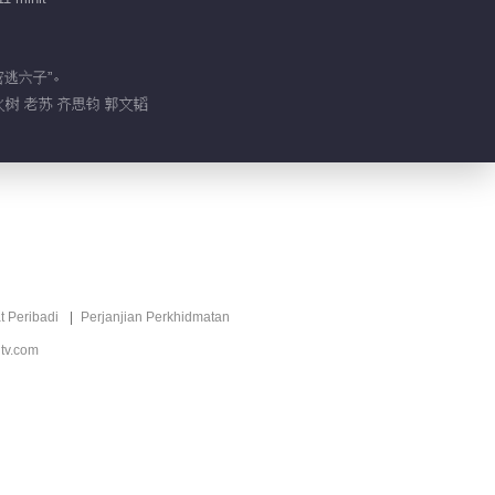
密逃六子”。
火树 老苏 齐思钧 郭文韬
t Peribadi
Perjanjian Perkhidmatan
tv.com