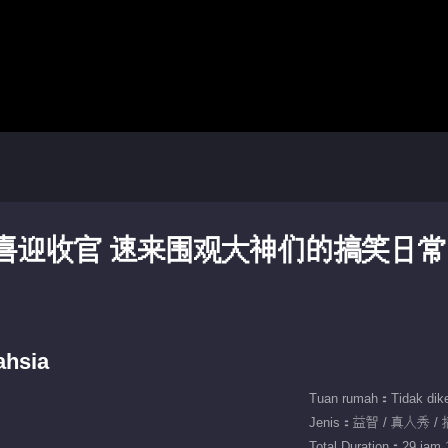
期：喜迎收官 速来围观大神们的搞笑日常
ahsia
Tuan rumah：Tidak dike
Jenis：益智 / 真人秀 /
Total Duration：29 jam 1