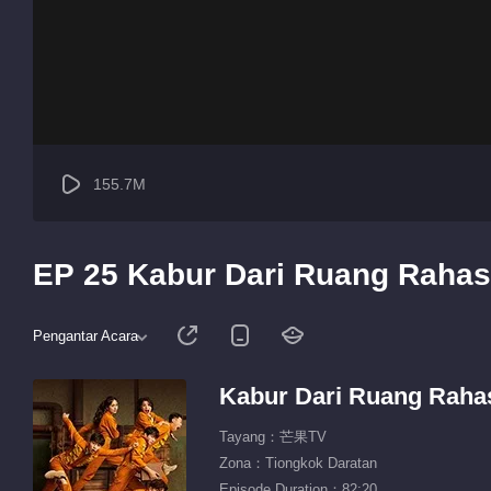
155.7M
EP 25 Kabur Dari Ruang Rahas
Pengantar Acara
Kabur Dari Ruang Raha
Tayang：芒果TV
Zona：Tiongkok Daratan
Episode Duration：82:20