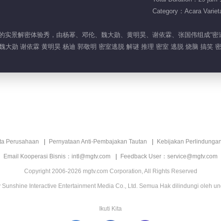
Category：Acara Variet
V推出的实景解密体验秀，由杨幂、邓伦、魏大勋、黄明昊、谢依霖、张国伟组成“密
 魏大勋 谢依霖 黄明昊 杨迪 郭敬明 密室逃脱 解谜 推理 密室 逃脱 烧脑 搞笑
ita Perusahaan
Pernyataan Anti-Pembajakan Tautan
Kebijakan Perlindunga
Email Kooperasi Bisnis：intl@mgtv.com
Feedback User：service@mgtv.com
Copyright 2006-2026 mgtv.com Corporation, All Rights Reserved
Sunshine Interactive Entertainment Media Co., Ltd. Semua Hak dilindungi oleh u
Ikuti Kita