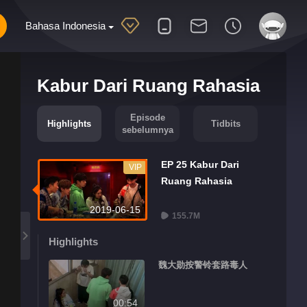
Bahasa Indonesia
Kabur Dari Ruang Rahasia
Episode
Highlights
Tidbits
sebelumnya
EP 25 Kabur Dari
VIP
Ruang Rahasia
2019-06-15
155.7M
Highlights
魏大勋按警铃套路毒人
00:54