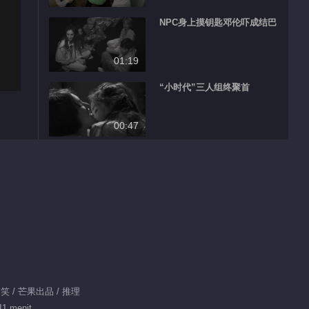
NPC身上摸钥匙邓伦吓成结巴
01:19
“小时代”三人组终聚首
00:47
密逃团被怀疑身份倔强不服输
01:59
密逃团蛋糕大战变身成奶油人
00:50
出逃神秘惊喜密逃团超嗨
搞笑 / 芒果出品 / 推理
11 menit