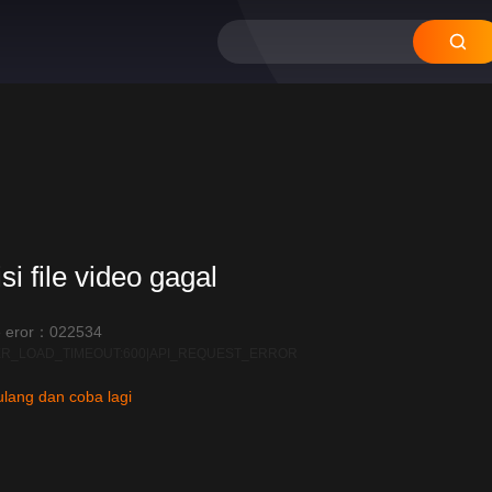
si file video gagal
 eror：022534
R_LOAD_TIMEOUT:600|API_REQUEST_ERROR
lang dan coba lagi