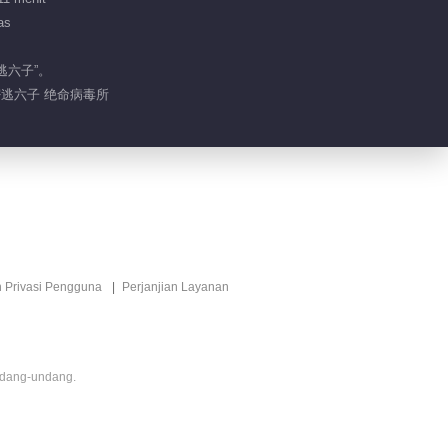
00:57
as
洁癖伦带密逃团爬垃圾车
逃六子”。
 密逃六子 绝命病毒所
01:53
邓伦累到扶墙捂住小心脏
01:04
黄明昊表白密逃团：爱你们！
n Privasi Pengguna
Perjanjian Layanan
00:59
杨迪用力太猛累到呕吐
ndang-undang.
00:40
邓伦魏大勋踩单车累到脱力