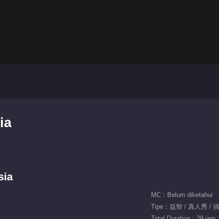
ia
sia
MC：Belum diketahui
Tipe：益智 / 真人秀 / 
Total Duration：29 jam 